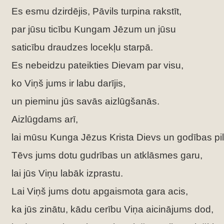
Es esmu dzirdējis, Pāvils turpina rakstīt,
par jūsu ticību Kungam Jēzum un jūsu
saticību draudzes locekļu starpā.
Es nebeidzu pateikties Dievam par visu,
ko Viņš jums ir labu darījis,
un pieminu jūs savās aizlūgšanās.
Aizlūgdams arī,
lai mūsu Kunga Jēzus Krista Dievs un godības pi
Tēvs jums dotu gudrības un atklāsmes garu,
lai jūs Viņu labāk izprastu.
Lai Viņš jums dotu apgaismota gara acis,
ka jūs zinātu, kādu cerību Viņa aicinājums dod,