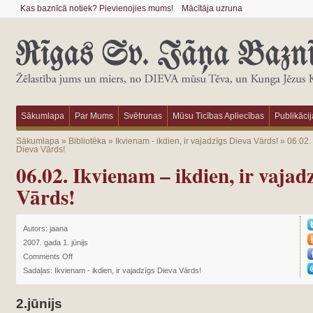
Kas baznīcā notiek? Pievienojies mums!
Mācītāja uzruna
Sākumlapa
Par Mums
Svētrunas
Mūsu Ticības Apliecības
Publikācij
Sākumlapa
»
Bibliotēka
»
Ikvienam - ikdien, ir vajadzīgs Dieva Vārds!
»
06.02. 
Dieva Vārds!
06.02. Ikvienam – ikdien, ir vajad
Vārds!
Autors:
jaana
2007. gada 1. jūnijs
Comments Off
Sadaļas:
Ikvienam - ikdien, ir vajadzīgs Dieva Vārds!
2.jūnijs