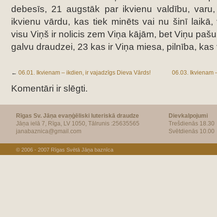
debesīs, 21 augstāk par ikvienu valdību, varu
ikvienu vārdu, kas tiek minēts vai nu šinī laikā
visu Viņš ir nolicis zem Viņa kājām, bet Viņu pašu
galvu draudzei, 23 kas ir Viņa miesa, pilnība, kas 
←
06.01. Ikvienam – ikdien, ir vajadzīgs Dieva Vārds!
06.03. Ikvienam –
Komentāri ir slēgti.
Rīgas Sv. Jāņa evaņģēliski luteriskā draudze
Dievkalpojumi
Jāņa ielā 7, Rīga, LV 1050, Tālrunis :25635565
Trešdienās 18.30
janabaznica@gmail.com
Svētdienās 10.00
© 2006 - 2007
Rīgas Svētā Jāņa baznīca