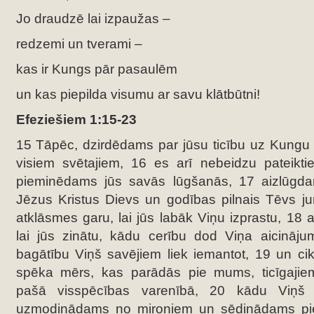
Jo draudzē lai izpaužas –
redzemi un tverami –
kas ir Kungs pār pasaulēm
un kas piepilda visumu ar savu klātbūtni!
Efeziešiem 1:15-23
15 Tāpēc, dzirdēdams par jūsu ticību uz Kungu 
visiem svētajiem, 16 es arī nebeidzu pateikt
pieminēdams jūs savās lūgšanās, 17 aizlūgd
Jēzus Kristus Dievs un godības pilnais Tēvs j
atklāsmes garu, lai jūs labāk Viņu izprastu, 18 
lai jūs zinātu, kādu cerību dod Viņa aicinā
bagātību Viņš savējiem liek iemantot, 19 un cik 
spēka mērs, kas parādās pie mums, ticīgajie
pašā visspēcības varenībā, 20 kādu Viņš p
uzmodinādams no miroņiem un sēdinādams pi