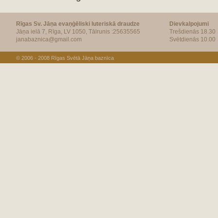
Rīgas Sv. Jāņa evaņģēliski luteriskā draudze
Dievkalpojumi
Jāņa ielā 7, Rīga, LV 1050, Tālrunis :25635565
Trešdienās 18.30
janabaznica@gmail.com
Svētdienās 10.00
© 2006 - 2008
Rīgas Svētā Jāņa baznīca