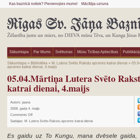
Kas baznīcā notiek? Pievienojies mums!
Mācītāja uzruna
Sākumlapa
Par Mums
Svētrunas
Mūsu Ticības Apliecības
Publikācij
Sākumlapa
»
Bibliotēka
»
M. Lutera Svēto Rakstu apceres katrai dienai
»
05.0
apceres katrai dienai, 4.maijs
05.04.Mārtiņa Lutera Svēto Rakst
katrai dienai, 4.maijs
Autors:
jaana
2008. gada 4. maijs
Comments Off
Sadaļas:
M. Lutera Svēto Rakstu apceres katrai dienai
Es gaidu uz To Kungu, mana dvēsele gaida, 