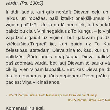
vārdu. (Ps. 130:5)
Ir tādi ļaudis, kuri grib norādīt Dievam ceļu un
laikus un robežas, paši izteikt priekšlikumus,
viņiem palīdzēt. Un ja nu tā nenotiek, tad viņi k
palīdzību citur. Viņi negaida uz To Kungu, – jo vi
vajadzētu gaidīt uz viņiem, būt gatavam palīdzēt
iztēlojušies.Turpretī tie, kuri gaida uz To 
žēlastības, atstādami Dieva ziņā to, kad, kur un
palīdzēs. Šādi ļaudis neapšauba Dieva palīd
pašizdomātā vārdā, bet ļauj Dievam to saukt vārd
cik ilgi vien Viņam labpatiks. Bet, kas Dieva palī
tas to nesaņems; jo tāds nepieņem Dieva prātu
paciest Viņa vilcināšanos.
←
05.03.Mārtiņa Lutera Svēto Raskstu apceres katrai dienai, 3. maijs
05.05.Mārtiņa Lutera Svēto Raks
Komentāri ir slēgti.