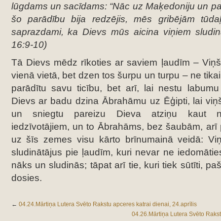
lūgdams un sacīdams: “Nāc uz Maķedoniju un pal
šo parādību bija redzējis, mēs gribējām tūda
saprazdami, ka Dievs mūs aicina viņiem sludinā
16:9-10)
Tā Dievs mēdz rīkoties ar saviem ļaudīm – Viņš n
vienā vietā, bet dzen tos šurpu un turpu – ne tikai 
parādītu savu ticību, bet arī, lai nestu labumu
Dievs ar badu dzina Ābrahāmu uz Ēģipti, lai viņš
un sniegtu pareizu Dieva atziņu kaut n
iedzīvotājiem, un to Ābrahāms, bez šaubām, arī
uz šīs zemes visu kārto brīnumainā veidā: Vi
sludinātājus pie ļaudīm, kuri nevar ne iedomātie
nāks un sludinās; tāpat arī tie, kuri tiek sūtīti, 
dosies.
←
04.24.Mārtiņa Lutera Svēto Rakstu apceres katrai dienai, 24.aprīlis
04.26.Mārtiņa Lutera Svēto Rakstu