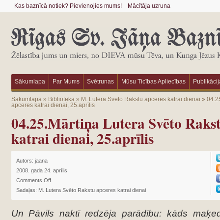
Kas baznīcā notiek? Pievienojies mums!
Mācītāja uzruna
Sākumlapa
Par Mums
Svētrunas
Mūsu Ticības Apliecības
Publikācij
Sākumlapa
»
Bibliotēka
»
M. Lutera Svēto Rakstu apceres katrai dienai
»
04.2
apceres katrai dienai, 25.aprīlis
04.25.Mārtiņa Lutera Svēto Rakst
katrai dienai, 25.aprīlis
Autors:
jaana
2008. gada 24. aprīlis
Comments Off
Sadaļas:
M. Lutera Svēto Rakstu apceres katrai dienai
Un Pāvils naktī redzēja parādību: kāds maķedo