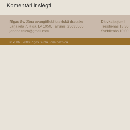
Komentāri ir slēgti.
Rīgas Sv. Jāņa evaņģēliski luteriskā draudze
Dievkalpojumi
Jāņa ielā 7, Rīga, LV 1050, Tālrunis :25635565
Trešdienās 18.30
janabaznica@gmail.com
Svētdienās 10.00
© 2006 - 2008
Rīgas Svētā Jāņa baznīca