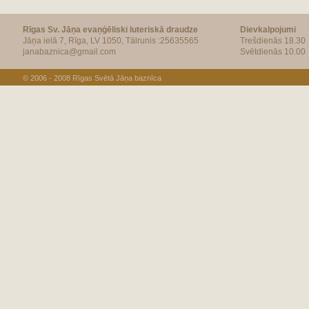
Rīgas Sv. Jāņa evaņģēliski luteriskā draudze
Dievkalpojumi
Jāņa ielā 7, Rīga, LV 1050, Tālrunis :25635565
Trešdienās 18.30
janabaznica@gmail.com
Svētdienās 10.00
© 2006 - 2008
Rīgas Svētā Jāņa baznīca