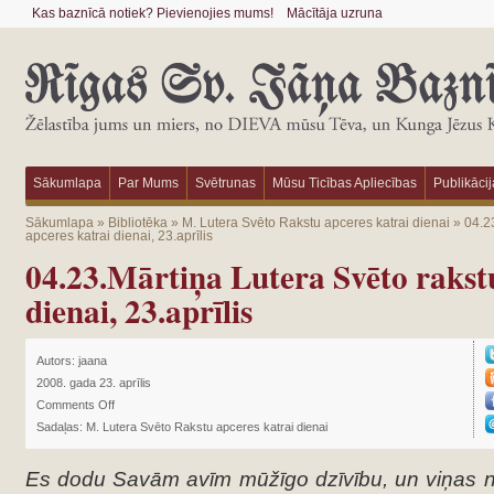
Kas baznīcā notiek? Pievienojies mums!
Mācītāja uzruna
Sākumlapa
Par Mums
Svētrunas
Mūsu Ticības Apliecības
Publikācij
Sākumlapa
»
Bibliotēka
»
M. Lutera Svēto Rakstu apceres katrai dienai
»
04.2
apceres katrai dienai, 23.aprīlis
04.23.Mārtiņa Lutera Svēto rakst
dienai, 23.aprīlis
Autors:
jaana
2008. gada 23. aprīlis
Comments Off
Sadaļas:
M. Lutera Svēto Rakstu apceres katrai dienai
Es dodu Savām avīm mūžīgo dzīvību, un viņas 