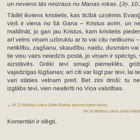
un neviens tās neizraus no Manas rokas. (Jņ. 10:
Tādēļ ikviens kristietis, kas ticībā uzņēmis Evaņģē
viņš ir viena no šā Gana – Kristus avīm, un ne
maldināt, jo gan jau Kristus, kam kristietis pieder,
arī velns viņam uzbruktu ar to vai citu netikumu 
netiklību, zagšanu, skaudību, naidu, dusmām vai 
tie viņu vairs neiedzīs postā, jo viņam ir spēcīgs
aizstāvēs. Grēki tevi smagi piemeklēs, grūt
vajadzīgas lūgšanas; arī citi var lūgt par tevi, lai 
vari stāties velnam pretī. Bet zini droši: tu ne
izglābs tevi, vien neatkrīti no Viņa valstības.
←
04.22.Mārtiņa Lutera Svēto Rakstu apceres katrai dienai
04.24.Mārtiņa Lutera Svēto Rakstu
Komentāri ir slēgti.