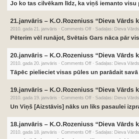
Jo ko tas cilvēkam līdz, ka viņš iemanto visu
21.janvāris – K.O.Rozeniuss “Dieva Vārds k
2010. gada 21. janvāris
·
Comments Off
·
Sadaļas:
Dieva Vārds 
Pēterim vēl runājot, Svētais Gars nāca pār vi
20.janvāris – K.O.Rozeniuss “Dieva Vārds k
2010. gada 20. janvāris
·
Comments Off
·
Sadaļas:
Dieva Vārds 
Tāpēc pielieciet visas pūles un parādait savā 
19.janvāris – K.O.Rozeniuss “Dieva Vārds k
2010. gada 19. janvāris
·
Comments Off
·
Sadaļas:
Dieva Vārds 
Un Viņš [Aizstāvis] nāks un liks pasaulei izpr
18.janvāris – K.O.Rozeniuss “Dieva Vārds k
2010. gada 18. janvāris
·
Comments Off
·
Sadaļas:
Dieva Vārds 