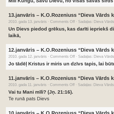
Mīli Kungu, Savu Dievu, no visas savas sirds
13.janvāris – K.O.Rozeniuss “Dieva Vārds k
2010. gada 13. janvāris
·
Comments Off
·
Sadaļas:
Dieva Vārds 
Un Dievs piedod grēkus, kas darīti iepriekš d
laikā,
12.janvāris – K.O.Rozeniuss “Dieva Vārds k
2010. gada 12. janvāris
·
Comments Off
·
Sadaļas:
Dieva Vārds 
Jo tādēļ Kristus ir miris un dzīvs tapis, lai būt
11.janvāris – K.O.Rozeniuss “Dieva Vārds k
2010. gada 11. janvāris
·
Comments Off
·
Sadaļas:
Dieva Vārds 
Vai tu Mani mīli? (Jņ. 21:16).
Te runā pats Dievs
10.janvāris – K.O.Rozeniuss “Dieva Vārds k