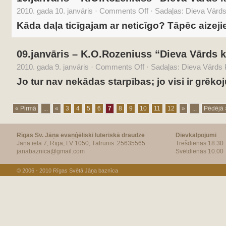
2010. gada 10. janvāris
·
Comments Off
·
Sadaļas:
Dieva Vārds 
Kāda daļa ticīgajam ar neticīgo? Tāpēc aizeji
09.janvāris – K.O.Rozeniuss “Dieva Vārds k
2010. gada 9. janvāris
·
Comments Off
·
Sadaļas:
Dieva Vārds k
Jo tur nav nekādas starpības; jo visi ir grēkoj
« Pirmā
...
«
3
4
5
6
7
8
9
10
11
12
»
...
Pēdējā 
Rīgas Sv. Jāņa evaņģēliski luteriskā draudze
Dievkalpojumi
Jāņa ielā 7, Rīga, LV 1050, Tālrunis :25635565
Trešdienās 18.30
janabaznica@gmail.com
Svētdienās 10.00
© 2006 - 2010
Rīgas Svētā Jāņa baznīca