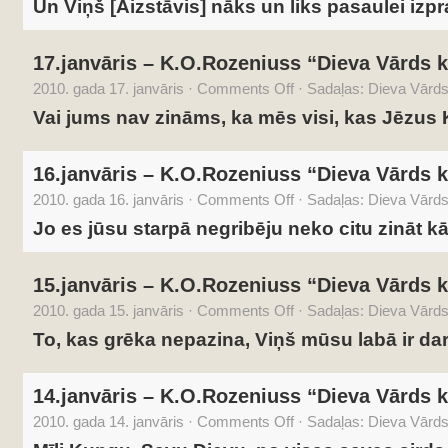
Un Viņš [Aizstāvis] nāks un liks pasaulei izpr
17.janvāris – K.O.Rozeniuss “Dieva Vārds k
2010. gada 17. janvāris
·
Comments Off
·
Sadaļas:
Dieva Vārds 
Vai jums nav zināms, ka mēs visi, kas Jēzus 
16.janvāris – K.O.Rozeniuss “Dieva Vārds k
2010. gada 16. janvāris
·
Comments Off
·
Sadaļas:
Dieva Vārds 
Jo es jūsu starpā negribēju neko citu zināt kā
15.janvāris – K.O.Rozeniuss “Dieva Vārds k
2010. gada 15. janvāris
·
Comments Off
·
Sadaļas:
Dieva Vārds 
To, kas grēka nepazina, Viņš mūsu labā ir darī
14.janvāris – K.O.Rozeniuss “Dieva Vārds k
2010. gada 14. janvāris
·
Comments Off
·
Sadaļas:
Dieva Vārds 