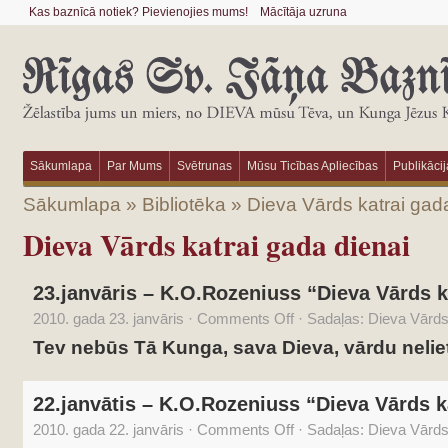
Kas baznīcā notiek? Pievienojies mums!
Mācītāja uzruna
Sākumlapa
Par Mums
Svētrunas
Mūsu Ticības Apliecības
Publikācij
Sākumlapa
»
Bibliotēka
»
Dieva Vārds katrai gad
Dieva Vārds katrai gada dienai
23.janvāris – K.O.Rozeniuss “Dieva Vārds k
2010. gada 23. janvāris
·
Comments Off
·
Sadaļas:
Dieva Vārds 
Tev nebūs Tā Kunga, sava Dieva, vārdu nelietī
22.janvātis – K.O.Rozeniuss “Dieva Vārds k
2010. gada 22. janvāris
·
Comments Off
·
Sadaļas:
Dieva Vārds 