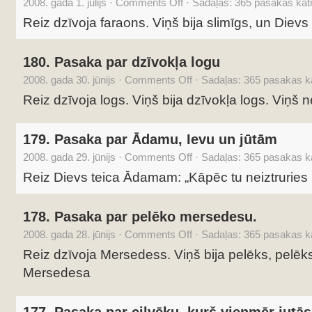
2008. gada 1. jūlijs
·
Comments Off
·
Sadaļas:
365 pasakas katr
Reiz dzīvoja faraons. Viņš bija slimīgs, un Dievs
180. Pasaka par dzīvokļa logu
2008. gada 30. jūnijs
·
Comments Off
·
Sadaļas:
365 pasakas ka
Reiz dzīvoja logs. Viņš bija dzīvokļa logs. Viņš n
179. Pasaka par Ādamu, Ievu un jūtām
2008. gada 29. jūnijs
·
Comments Off
·
Sadaļas:
365 pasakas ka
Reiz Dievs teica Ādamam: „Kāpēc tu neiztruries l
178. Pasaka par pelēko mersedesu.
2008. gada 28. jūnijs
·
Comments Off
·
Sadaļas:
365 pasakas ka
Reiz dzīvoja Mersedess. Viņš bija pelēks, pelēks
Mersedesa