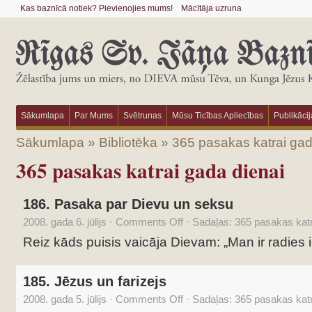
Kas baznīcā notiek? Pievienojies mums!
Mācītāja uzruna
Sākumlapa
Par Mums
Svētrunas
Mūsu Ticības Apliecības
Publikācij
Sākumlapa
»
Bibliotēka
»
365 pasakas katrai gad
365 pasakas katrai gada dienai
186. Pasaka par Dievu un seksu
2008. gada 6. jūlijs
·
Comments Off
·
Sadaļas:
365 pasakas katr
Reiz kāds puisis vaicāja Dievam: „Man ir radies 
185. Jēzus un farizejs
2008. gada 5. jūlijs
·
Comments Off
·
Sadaļas:
365 pasakas katr