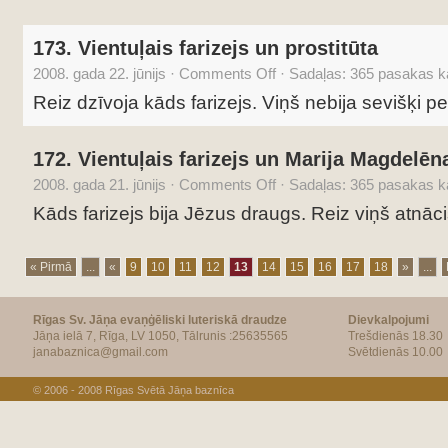
173. Vientuļais farizejs un prostitūta
2008. gada 22. jūnijs
·
Comments Off
·
Sadaļas:
365 pasakas ka
Reiz dzīvoja kāds farizejs. Viņš nebija sevišķi pe
172. Vientuļais farizejs un Marija Magdelēn
2008. gada 21. jūnijs
·
Comments Off
·
Sadaļas:
365 pasakas ka
Kāds farizejs bija Jēzus draugs. Reiz viņš atnāc
« Pirmā
...
«
9
10
11
12
13
14
15
16
17
18
»
...
Rīgas Sv. Jāņa evaņģēliski luteriskā draudze
Dievkalpojumi
Jāņa ielā 7, Rīga, LV 1050, Tālrunis :25635565
Trešdienās 18.30
janabaznica@gmail.com
Svētdienās 10.00
© 2006 - 2008
Rīgas Svētā Jāņa baznīca