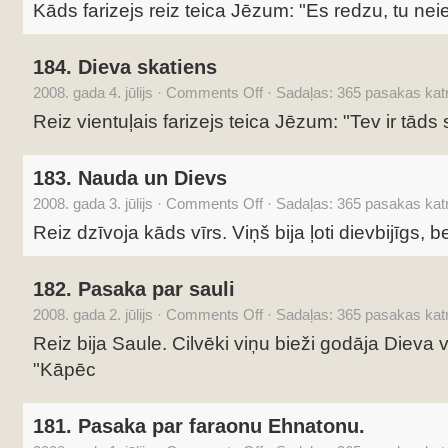
Kāds farizejs reiz teica Jēzum: "Es redzu, tu ne
184. Dieva skatiens
2008. gada 4. jūlijs
·
Comments Off
·
Sadaļas:
365 pasakas katr
Reiz vientuļais farizejs teica Jēzum: "Tev ir tāds 
183. Nauda un Dievs
2008. gada 3. jūlijs
·
Comments Off
·
Sadaļas:
365 pasakas katr
Reiz dzīvoja kāds vīrs. Viņš bija ļoti dievbijīgs, 
182. Pasaka par sauli
2008. gada 2. jūlijs
·
Comments Off
·
Sadaļas:
365 pasakas katr
Reiz bija Saule. Cilvēki viņu bieži godāja Dieva v
"Kāpēc
181. Pasaka par faraonu Ehnatonu.