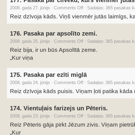
177. Pasaka par cilvēku, kurš vienmēr jutās
2008. gada 27. jūnijs
·
Comments Off
·
Sadaļas:
365 pasakas ka
Reiz dzīvoja kāds. Viņš vienmēr jutās laimīgs, k
176. Pasaka par apsolīto zemi.
2008. gada 25. jūnijs
·
Comments Off
·
Sadaļas:
365 pasakas ka
Reiz bija, ir un būs Apsolītā zeme.
„Kur viņa
175. Pasaka par ezīti miglā
2008. gada 24. jūnijs
·
Comments Off
·
Sadaļas:
365 pasakas ka
Reiz dzīvoja kāds puisis. Viņam ļoti patika kāda 
174. Vientuļais farizejs un Pēteris.
2008. gada 23. jūnijs
·
Comments Off
·
Sadaļas:
365 pasakas ka
Reiz Pēteris gāja pirkt Jēzum zivis. Viņam pietr
„Kur