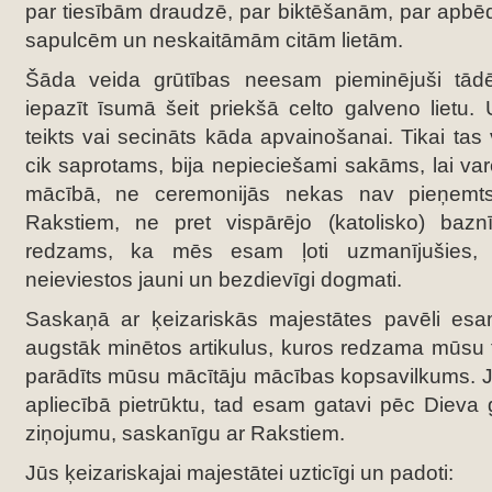
par tiesībām draudzē, par biktēšanām, par apbē
sapulcēm un neskaitāmām citām lietām.
Šāda veida grūtības neesam pieminējuši tādēļ
iepazīt īsumā šeit priekšā celto galveno lietu
teikts vai secināts kāda apvainošanai. Tikai tas v
cik saprotams, bija nepieciešami sakāms, lai var
mācībā, ne ceremonijās nekas nav pieņemts
Rakstiem, ne pret vispārējo (katolisko) baznī
redzams, ka mēs esam ļoti uzmanījušies,
neieviestos jauni un bezdievīgi dogmati.
Saskaņā ar ķeizariskās majestātes pavēli esa
augstāk minētos artikulus, kuros redzama mūsu ti
parādīts mūsu mācītāju mācības kopsavilkums. Ja
apliecībā pietrūktu, tad esam gatavi pēc Dieva 
ziņojumu, saskanīgu ar Rakstiem.
Jūs ķeizariskajai majestātei uzticīgi un padoti: