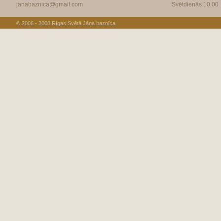
janabaznica@gmail.com
Svētdienās 10.00
© 2006 - 2008
Rīgas Svētā Jāņa baznīca