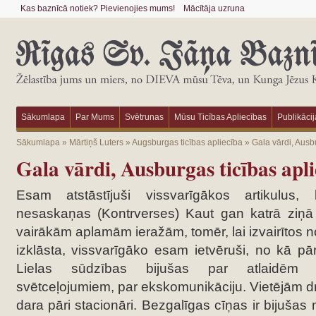
Kas baznīcā notiek? Pievienojies mums!
Mācītāja uzruna
Sākumlapa
Par Mums
Svētrunas
Mūsu Ticības Apliecības
Publikācij
Sākumlapa
»
Mārtiņš Luters
»
Augsburgas ticības apliecība
»
Gala vārdi, Ausb
Gala vārdi, Ausburgas ticības apli
Esam atstāstījuši vissvarīgākos artikulus
nesaskaņas (Kontrverses) Kaut gan katrā ziņā 
vairākām aplamām ieražām, tomēr, lai izvairītos 
izklāsta, vissvarīgāko esam ietvēruši, no kā pārēj
Lielas sūdzības bijušas par atlaidēm (
svētceļojumiem, par ekskomunikāciju. Vietējām 
dara pāri stacionāri. Bezgalīgas cīņas ir bijuša