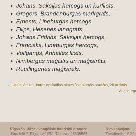
Johans, Saksijas hercogs un kūrfirsts,
Gregors, Brandenburgas markgrāfs,
Ernests, Lineburgas hercogs,
Filips, Hesenes landgrāfs,
Johans Frīdrihs, Saksijas hercogs,
Francisks, Lineburgas hercogs,
Volfgangs, Anhaltes firsts,
Nirnbergas maģistrs un maģistrāts,
Reutlingenas maģistrāls.
←
II daļa. Artikuli, kuros apskatītas atmestās aplamās paražas, 28.artikuls
Augsburgas
Rīgas Sv. Jāņa evaņģēliski luteriskā draudze
Dievkalpojumi
Jāņa ielā 7, Rīga, LV 1050, Tālrunis :25635565
Trešdienās 18.30