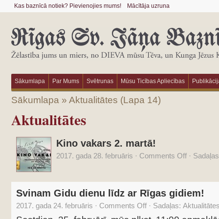
Kas baznīcā notiek? Pievienojies mums!
Mācītāja uzruna
Sākumlapa
Par Mums
Svētrunas
Mūsu Ticības Apliecības
Publikācij
Sākumlapa
»
Aktualitātes
(Lapa 14)
Aktualitātes
Kino vakars 2. martā!
2017. gada 28. februāris
·
Comments Off
·
Sadaļas
Svinam Gidu dienu līdz ar Rīgas gidiem!
2017. gada 24. februāris
·
Comments Off
·
Sadaļas:
Aktualitāte