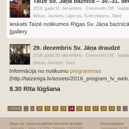
Taizé Sv. Jāņa baznīcā – 30.-31. d
2016. gada 31. decembris
·
Comments Off
·
Sadaļ
Birkas:
Jaunieši
,
Lūgsnas
,
Svētceļojums
,
Taizé
Ieskats Taizé notikumos Rīgas Sv. Jāņa baznīcā
[gallery
29. decembris Sv. Jāņa draudzē
2016. gada 29. decembris
·
Comments Off
·
Sadaļ
Birkas:
Jaunieši
,
Taizé
Informācija no notikumu
programmas
(http://taizeriga.lv/assets/2016_program_lv_web.
8.30 Rīta lūgšana
« Pirmā
...
«
10
11
12
13
14
15
16
17
18
19
»
...
Rīgas Sv. Jāņa evaņģēliski luteriskā draudze
Dievkalpojumi
Jāņa ielā 7, Rīga, LV 1050, Tālrunis :25635565
Trešdienās 18.30