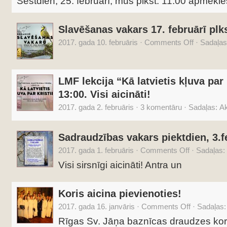
Sestdien, 25. februārī, mūs plkst. 11:00 apmeklē
Slavēšanas vakars 17. februārī plks
2017. gada 10. februāris
·
Comments Off
·
Sadaļas
LMF lekcija “Kā latvietis kļuva par k
13:00. Visi aicināti!
2017. gada 2. februāris
·
3 komentāru
·
Sadaļas:
Ak
Sadraudzības vakars piektdien, 3.f
2017. gada 1. februāris
·
Comments Off
·
Sadaļas:
Visi sirsnīgi aicināti! Antra un
Koris aicina pievienoties!
2017. gada 16. janvāris
·
Comments Off
·
Sadaļas
Rīgas Sv. Jāņa baznīcas draudzes kori