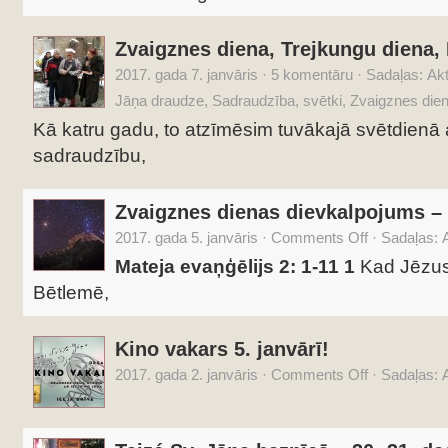
Zvaigznes diena, Trejkungu diena, E
2017. gada 7. janvāris
·
5 komentāru
·
Sadaļas:
Akt
Jāņa draudze
,
Sadraudzība
,
svētki
,
Zvaigznes die
Kā katru gadu, to atzīmēsim tuvākajā svētdienā
sadraudzību,
Zvaigznes dienas dievkalpojums – 6
2017. gada 5. janvāris
·
Comments Off
·
Sadaļas:
A
Mateja evaņģēlijs 2: 1-11
1
Kad Jēzus
Bētlemē,
Kino vakars 5. janvārī!
2017. gada 2. janvāris
·
Comments Off
·
Sadaļas:
A