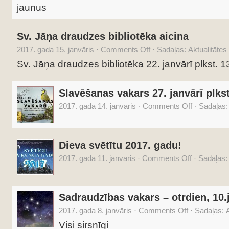
jaunus
Sv. Jāņa draudzes bibliotēka aicina
2017. gada 15. janvāris
·
Comments Off
·
Sadaļas:
Aktualitātes
Sv. Jāņa draudzes bibliotēka 22. janvārī plkst. 1
Slavēšanas vakars 27. janvārī plkst
2017. gada 14. janvāris
·
Comments Off
·
Sadaļas
Dieva svētītu 2017. gadu!
2017. gada 11. janvāris
·
Comments Off
·
Sadaļas
Sadraudzības vakars – otrdien, 10.
2017. gada 8. janvāris
·
Comments Off
·
Sadaļas:
A
Visi sirsnīgi