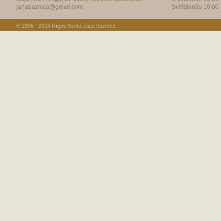
janabaznica@gmail.com
Svētdienās 10.00
© 2006 - 2016
Rīgas Svētā Jāņa baznīca