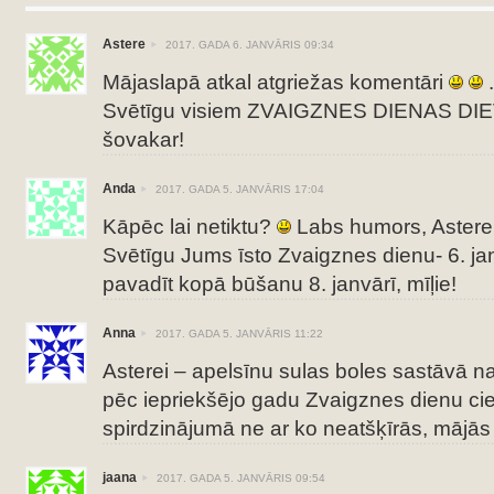
Astere
2017. GADA 6. JANVĀRIS 09:34
Mājaslapā atkal atgriežas komentāri
.
Svētīgu visiem ZVAIGZNES DIENAS 
šovakar!
Anda
2017. GADA 5. JANVĀRIS 17:04
Kāpēc lai netiktu?
Labs humors, Astere 
Svētīgu Jums īsto Zvaigznes dienu- 6. janv
pavadīt kopā būšanu 8. janvārī, mīļie!
Anna
2017. GADA 5. JANVĀRIS 11:22
Asterei – apelsīnu sulas boles sastāvā na
pēc iepriekšējo gadu Zvaigznes dienu ci
spirdzinājumā ne ar ko neatšķīrās, mājās 
jaana
2017. GADA 5. JANVĀRIS 09:54