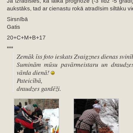
Ja izrādīsies, ka laika prognoze (-3 līdz -5 grādi
aukstāks, tad ar cienastu rokā atradīsim siltāku vi
Sirsnībā
Gatis
20+C+M+B+17
***
Zemāk īss foto ieskats Zvaigznes dienas svinī
Suminām mūsu pavārmeistaru un draudzes
vārda dienā!
Pateicībā,
draudzes gardēži.