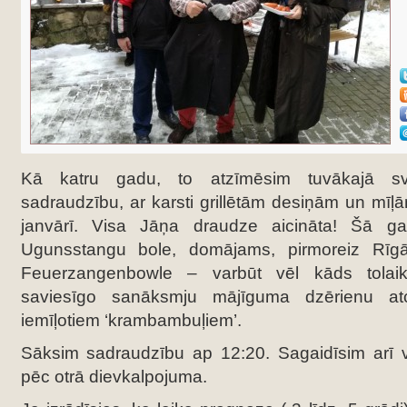
Kā katru gadu, to atzīmēsim tuvākajā sv
sadraudzību, ar karsti grillētām desiņām un mī
janvārī. Visa Jāņa draudze aicināta! Šā 
Ugunsstangu bole, domājams, pirmoreiz Rīg
Feuerzangenbowle – varbūt vēl kāds tolai
saviesīgo sanāksmju mājīguma dzērienu a
iemīļotiem ‘krambambuļiem’.
Sāksim sadraudzību ap 12:20. Sagaidīsim arī
pēc otrā dievkalpojuma.