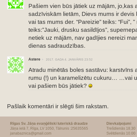
Pašiem vien būs jātiek uz mājām, jo,kas a
sadzīviskām lietām, Dievs mums ir devis b
vai tas mums der. “Pareizie” teiks: “Fui”, ”
teiks:”Jauki, drusku sasildījos”, supernep
netiek uz mājām, nav gadījies nereizi ma
dienas sadraudzības.
Astere
2017. GADA 4. JANVĀRIS 23:52
Atradu minētās boles sastāvu: karstvīns a
rumu (!) un karamelizētu cukuru… …vai 
vai pašiem būs jātiek?
Pašlaik komentāri ir slēgti šim rakstam.
Rīgas Sv. Jāņa evaņģēliski luteriskā draudze
Dievkalpojumi
Jāņa ielā 7, Rīga, LV 1050, Tālrunis :25635565
Trešdienās 18.30
janabaznica@gmail.com
Svētdienās 10.00