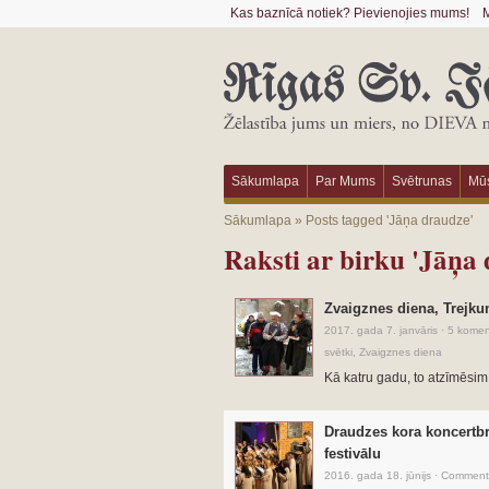
Kas baznīcā notiek? Pievienojies mums!
M
Sākumlapa
Par Mums
Svētrunas
Mūs
Sākumlapa
»
Posts tagged 'Jāņa draudze'
Raksti ar birku 'Jāņa
Zvaigznes diena, Trejkun
2017. gada 7. janvāris
·
5 komen
svētki
,
Zvaigznes diena
Kā katru gadu, to atzīmēsim
Draudzes kora koncertbr
festivālu
2016. gada 18. jūnijs
·
Comments