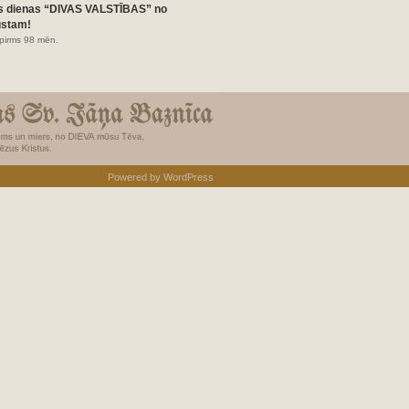
s dienas “DIVAS VALSTĪBAS” no
ustam!
pirms 98 mēn.
Powered by
WordPress