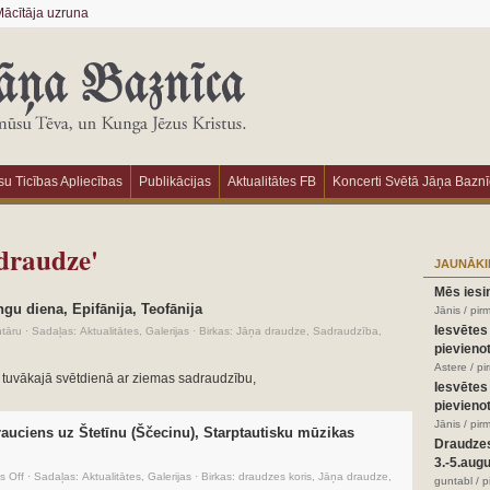
ācītāja uzruna
u Ticības Apliecības
Publikācijas
Aktualitātes FB
Koncerti Svētā Jāņa Bazn
 draudze'
JAUNĀKI
Mēs iesi
gu diena, Epifānija, Teofānija
Jānis / pir
Iesvētes
tāru
·
Sadaļas:
Aktualitātes
,
Galerijas
·
Birkas:
Jāņa draudze
,
Sadraudzība
,
pievienot
Astere / p
 tuvākajā svētdienā ar ziemas sadraudzību,
Iesvētes
pievienot
Jānis / pir
auciens uz Štetīnu (Ščecinu), Starptautisku mūzikas
Draudze
3.-5.aug
 Off
·
Sadaļas:
Aktualitātes
,
Galerijas
·
Birkas:
draudzes koris
,
Jāņa draudze
,
guntabl / 