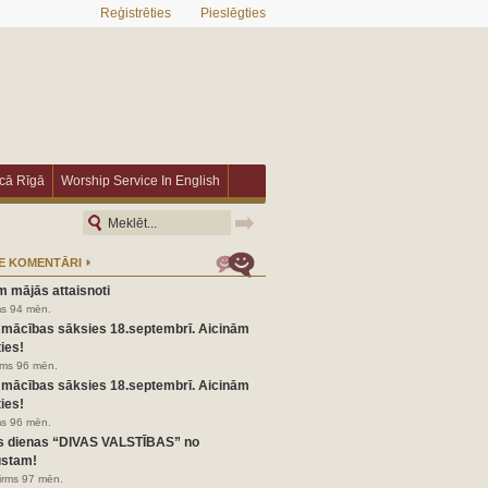
Reģistrēties
Pieslēgties
īcā Rīgā
Worship Service In English
E KOMENTĀRI
m mājās attaisnoti
ms 94 mēn.
 mācības sāksies 18.septembrī. Aicinām
ies!
irms 96 mēn.
 mācības sāksies 18.septembrī. Aicinām
ies!
ms 96 mēn.
s dienas “DIVAS VALSTĪBAS” no
ustam!
pirms 97 mēn.