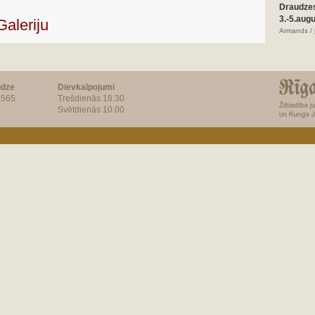
Draudze
3.-5.aug
Galeriju
Armands / 
udze
Dievkalpojumi
5565
Trešdienās 18.30
Svētdienās 10.00