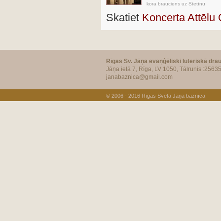
kora brauciens uz Stetīnu
Skatiet
Koncerta Attēlu 
Rīgas Sv. Jāņa evaņģēliski luteriskā dra
Jāņa ielā 7, Rīga, LV 1050, Tālrunis :2563
janabaznica@gmail.com
© 2006 - 2016
Rīgas Svētā Jāņa baznīca