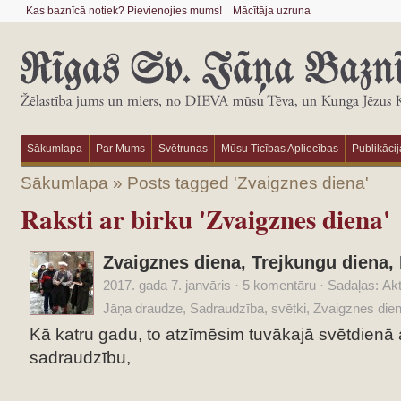
Kas baznīcā notiek? Pievienojies mums!
Mācītāja uzruna
Sākumlapa
Par Mums
Svētrunas
Mūsu Ticības Apliecības
Publikācij
Sākumlapa
»
Posts tagged 'Zvaigznes diena'
Raksti ar birku 'Zvaigznes diena'
Zvaigznes diena, Trejkungu diena, E
2017. gada 7. janvāris
·
5 komentāru
·
Sadaļas:
Akt
Jāņa draudze
,
Sadraudzība
,
svētki
,
Zvaigznes die
Kā katru gadu, to atzīmēsim tuvākajā svētdienā
sadraudzību,