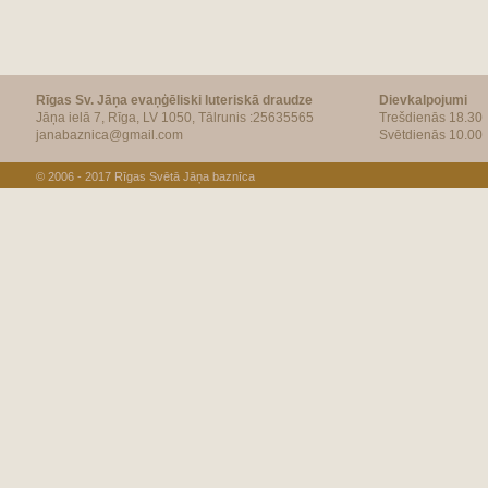
Rīgas Sv. Jāņa evaņģēliski luteriskā draudze
Dievkalpojumi
Jāņa ielā 7, Rīga, LV 1050, Tālrunis :25635565
Trešdienās 18.30
janabaznica@gmail.com
Svētdienās 10.00
© 2006 - 2017
Rīgas Svētā Jāņa baznīca