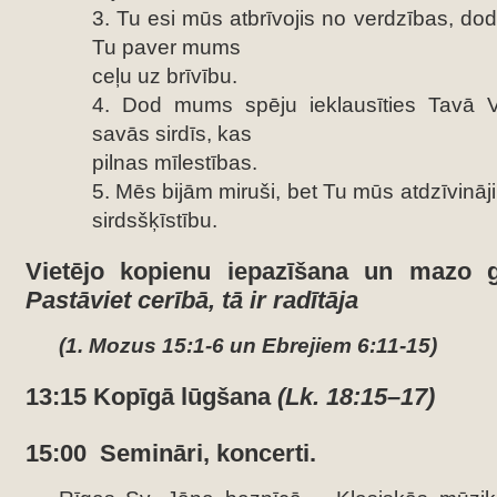
3. Tu esi mūs atbrīvojis no verdzības, do
Tu paver mums
ceļu uz brīvību.
4. Dod mums spēju ieklausīties Tavā V
savās sirdīs, kas
pilnas mīlestības.
5. Mēs bijām miruši, bet Tu mūs atdzīvinā
sirdsšķīstību.
Vietējo kopienu iepazīšana un mazo g
Pastāviet cerībā, tā ir radītāja
(1. Mozus 15:1-6 un Ebrejiem 6:11-15)
13:15 Kopīgā lūgšana
(Lk. 18:15–17)
15:00 Semināri, koncerti.