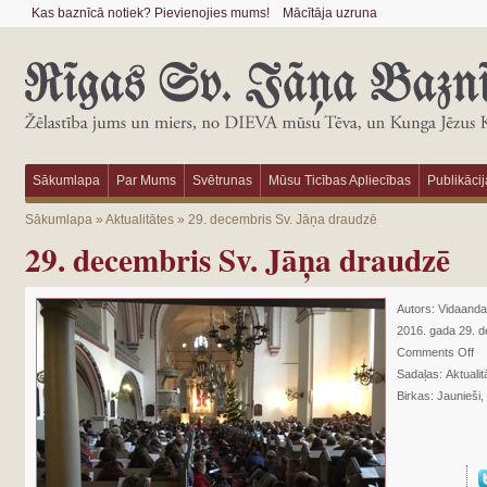
Kas baznīcā notiek? Pievienojies mums!
Mācītāja uzruna
Sākumlapa
Par Mums
Svētrunas
Mūsu Ticības Apliecības
Publikācij
Sākumlapa
»
Aktualitātes
»
29. decembris Sv. Jāņa draudzē
29. decembris Sv. Jāņa draudzē
Autors:
Vidaanda
2016. gada 29. 
Comments Off
Sadaļas:
Aktualit
Birkas:
Jaunieši
,