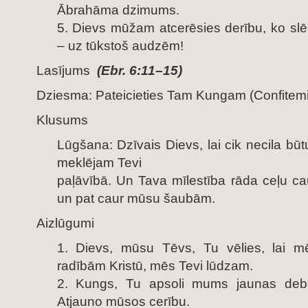
Ābrahāma dzimums.
5. Dievs mūžam atcerēsies derību, ko slēd
– uz tūkstoš audzēm!
Lasījums
(Ebr. 6:11–15)
Dziesma: Pateicieties Tam Kungam (Confitemi
Klusums
Lūgšana: Dzīvais Dievs, lai cik necila b
meklējam Tevi
paļāvībā. Un Tava mīlestība rāda ceļu c
un pat caur mūsu šaubām.
Aizlūgumi
1. Dievs, mūsu Tēvs, Tu vēlies, lai m
radībām Kristū, mēs Tevi lūdzam.
2. Kungs, Tu apsoli mums jaunas deb
Atjauno mūsos cerību.