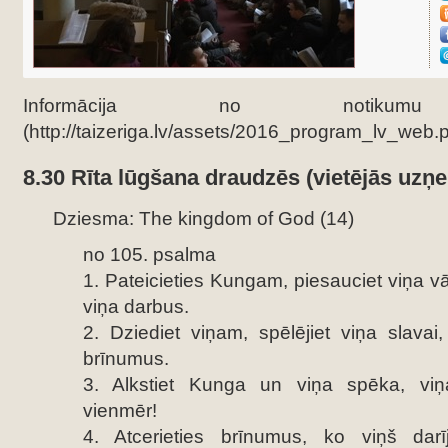
Informācija no noti
(http://taizeriga.lv/assets/2016_program_lv_web.p
8.30 Rīta lūgšana draudzēs (vietējās uzņ
Dziesma: The kingdom of God (14)
no 105. psalma
1. Pateicieties Kungam, piesauciet viņa v
viņa darbus.
2. Dziediet viņam, spēlējiet viņa slavai,
brīnumus.
3. Alkstiet Kunga un viņa spēka, viņa
vienmēr!
4. Atcerieties brīnumus, ko viņš darī