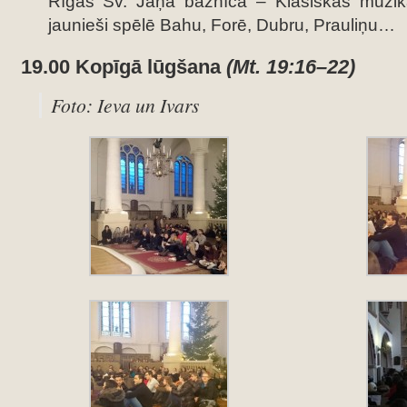
Rīgas Sv. Jāņa baznīcā – Klasiskās mūzika
jaunieši spēlē Bahu, Forē, Dubru, Prauliņu…
19.00 Kopīgā lūgšana
(Mt. 19:16–22)
Foto: Ieva un Ivars