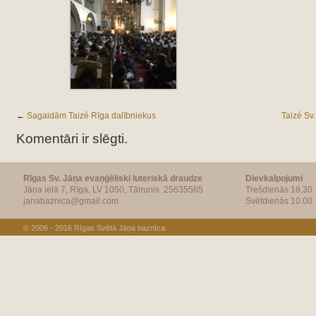
←
Sagaidām Taizé Rīga dalībniekus
Taizé Sv
Komentāri ir slēgti.
Rīgas Sv. Jāņa evaņģēliski luteriskā draudze
Dievkalpojumi
Jāņa ielā 7, Rīga, LV 1050, Tālrunis :25635565
Trešdienās 18.30
janabaznica@gmail.com
Svētdienās 10.00
© 2006 - 2016
Rīgas Svētā Jāņa baznīca