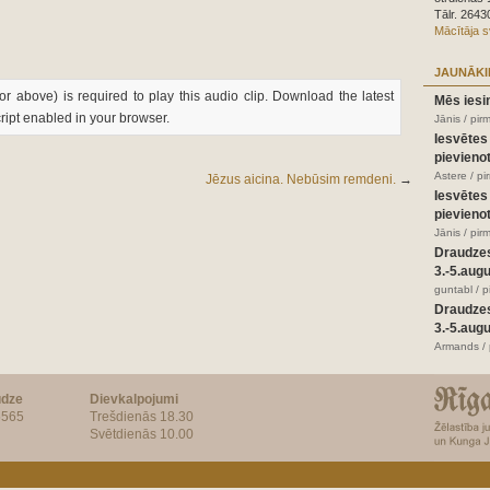
Tālr. 2643
Mācītāja 
JAUNĀKI
or above) is required to play this audio clip. Download the latest
Mēs iesi
ript enabled in your browser.
Jānis / pir
Iesvētes
pievienot
Astere / p
Jēzus aicina. Nebūsim remdeni.
→
Iesvētes
pievienot
Jānis / pir
Draudze
3.-5.aug
guntabl / 
Draudze
3.-5.aug
Armands / 
udze
Dievkalpojumi
5565
Trešdienās 18.30
Svētdienās 10.00