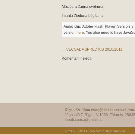
Māc Jura Zariņa svētruna
Imanta Ziedoņa Lūgšana
Audio clip: Adobe Flash Player (version 9 
version
here
. You also need to have JavaSc
←
VECGADA SPREDIĶIS 2010/2011
Komentāri ir slēgti.
Rīgas Sv. Jāņa evaņģēliski luteriskā dra
Jāņa ielā 7, Rīga, LV 1050, Tālrunis :2563
janabaznica@gmail.com
© 2006 - 2011
Rīgas Svētā Jāņa baznīca