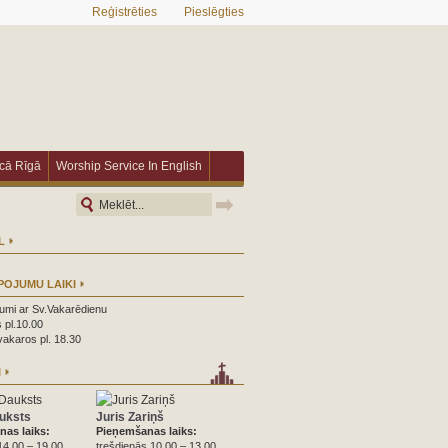
Reģistrēties
Pieslēgties
īcā Rīgā
Worship Service In English
L
POJUMU LAIKI
umi ar Sv.Vakarēdienu
 pl.10.00
vakaros pl. 18.30
I
uksts
Juris Zariņš
as laiks:
Pieņemšanas laiks:
14.00 – 19.00
trešdienās 10.00 – 13.00