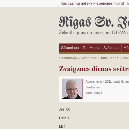
Kas baznīcā notiek? Pievienojies mums!
M
Sākumlapa
Par Mums
Svētrunas
Mūs
Sākumlapa
»
Svētrunas
»
Juris Zariņš
»
Zvai
Zvaigznes dienas svēt
Autors:
juris
·
2011. gada 6. jan
Svētrunas
Juris Zariņš
Jes. 60
Efez.3
Mt.2