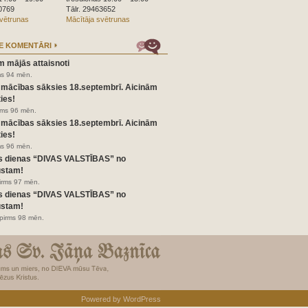
0769
Tālr. 29463652
svētrunas
Mācītāja svētrunas
E KOMENTĀRI
m mājās attaisnoti
ms 94 mēn.
 mācības sāksies 18.septembrī. Aicinām
ies!
irms 96 mēn.
 mācības sāksies 18.septembrī. Aicinām
ies!
ms 96 mēn.
s dienas “DIVAS VALSTĪBAS” no
ustam!
pirms 97 mēn.
s dienas “DIVAS VALSTĪBAS” no
ustam!
pirms 98 mēn.
Powered by
WordPress