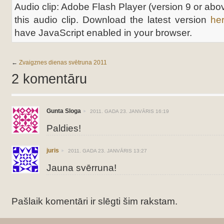
Audio clip: Adobe Flash Player (version 9 or abov
this audio clip. Download the latest version
he
have JavaScript enabled in your browser.
←
Zvaigznes dienas svētruna 2011
2 komentāru
Gunta Sloga
2011. GADA 23. JANVĀRIS 16:19
Paldies!
juris
2011. GADA 23. JANVĀRIS 13:27
Jauna svērruna!
Pašlaik komentāri ir slēgti šim rakstam.