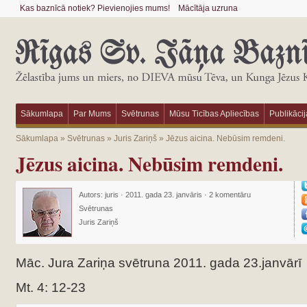
Kas baznīcā notiek? Pievienojies mums!
Mācītāja uzruna
Sākumlapa
Par Mums
Svētrunas
Mūsu Ticības Apliecības
Publikācij
Sākumlapa
»
Svētrunas
»
Juris Zariņš
»
Jēzus aicina. Nebūsim remdeni.
Jēzus aicina. Nebūsim remdeni.
Autors:
juris
·
2011. gada 23. janvāris
·
2 komentāru
Svētrunas
Juris Zariņš
Māc. Jura Zariņa svētruna 2011. gada 23.janvārī
Mt. 4: 12-23