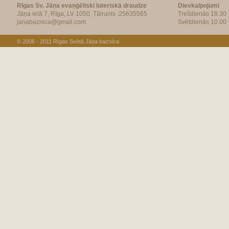
Rīgas Sv. Jāņa evaņģēliski luteriskā draudze
Dievkalpojumi
Jāņa ielā 7, Rīga, LV 1050, Tālrunis :25635565
Trešdienās 18.30
janabaznica@gmail.com
Svētdienās 10.00
© 2006 - 2011
Rīgas Svētā Jāņa baznīca