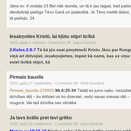
Jāņa ev. 4.nodaļa 23 Bet nāk stunda, un tā ir jau tagad, kad patie
dievlūdzēji pielūgs Tēvu Garā un patiesībā. Jo Tēvs meklē tādus,
tā pielūdz. 24
Iesakņoties Kristū, lai kļūtu stipri ticībā
2020. gada 4. oktobris
·
Comments Off
·
Ingus Dauksts
2.Kolos.2:6-7
Tā kā jūs esat pieņēmuši Kristu Jēzu par Kung
viņā arī dzīvojiet, iesakņojieties, topiet kā nams, kas uz viņa
esiet ticībā stipri, kā
Pirmais bauslis
2020. gada 27. septembris
·
Comments Off
·
Gints Graudiņš
Pirmais_bauslis-270920
Mt.6:25-34
Tādēļ es jums saku: nezūdiet
dzīvības dēļ – ko ēdīsiet un ko dzersiet, nedz savas miesas dēļ – k
mugurā. Vai tad dzīvība nav vērtāka
Ja tavs brālis pret tevi grēko
2020. gada 20. septembris
·
Comments Off
·
Ingus Dauksts