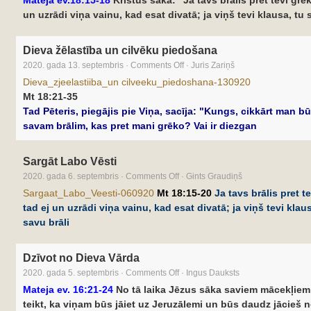
Mateja ev.18:15-18
Kristus saka: “Ja tavs brālis pret tevi grēk
un uzrādi viņa vainu, kad esat divatā; ja viņš tevi klausa, tu 
Dieva žēlastība un cilvēku piedošana
2020. gada 13. septembris
·
Comments Off
·
Juris Zariņš
Dieva_zjeelastiiba_un cilveeku_piedoshana-130920
Mt 18:21-35
Tad Pēteris, piegājis pie Viņa, sacīja: "Kungs, cikkārt man b
savam brālim, kas pret mani grēko? Vai ir diezgan
Sargāt Labo Vēsti
2020. gada 6. septembris
·
Comments Off
·
Gints Graudiņš
Sargaat_Labo_Veesti-060920
Mt 18:15-20
Ja tavs brālis pret t
tad ej un uzrādi viņa vainu, kad esat divatā; ja viņš tevi klaus
savu brāli
Dzīvot no Dieva Vārda
2020. gada 5. septembris
·
Comments Off
·
Ingus Dauksts
Mateja ev. 16:21-24
No tā laika Jēzus sāka saviem mācekļiem 
teikt, ka viņam būs jāiet uz Jeruzālemi un būs daudz jācieš 