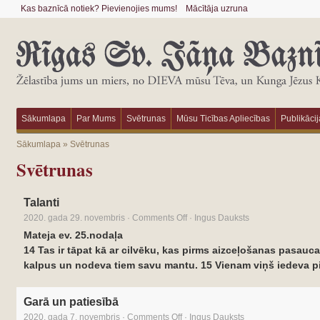
Kas baznīcā notiek? Pievienojies mums!
Mācītāja uzruna
Sākumlapa
Par Mums
Svētrunas
Mūsu Ticības Apliecības
Publikācij
Sākumlapa
»
Svētrunas
Svētrunas
Talanti
2020. gada 29. novembris
·
Comments Off
·
Ingus Dauksts
Mateja ev. 25.nodaļa
14 Tas ir tāpat kā ar cilvēku, kas pirms aizceļošanas pasauc
kalpus un nodeva tiem savu mantu. 15 Vienam viņš iedeva p
Garā un patiesībā
2020. gada 7. novembris
·
Comments Off
·
Ingus Dauksts