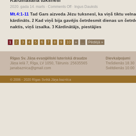
Kārdināšana tuksnesī
2020. gada 14. marts
·
Comments Off
·
Ingus Dauksts
Mt.4:1-11
Tad Gars aizveda Jēzu tuksnesī, ka viņš tiktu velna
kārdināts.
Kad viņš bija gavējis četrdesmit dienas un četrd
2
naktis, viņš izsalka.
Kārdinātājs, piestājies
3
1
2
3
4
5
6
7
8
9
10
»
...
Pēdējā »
Rīgas Sv. Jāņa evaņģēliski luteriskā draudze
Dievkalpojumi
Jāņa ielā 7, Rīga, LV 1050, Tālrunis :25635565
Trešdienās 18.30
janabaznica@gmail.com
Svētdienās 10.00
© 2006 - 2020
Rīgas Svētā Jāņa baznīca