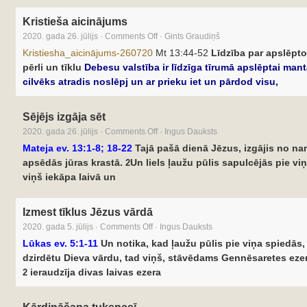
Kristieša aicinājums
2020. gada 26. jūlijs
·
Comments Off
·
Gints Graudiņš
Kristiesha_aicinājums-260720
Mt 13:44-52
Līdzība par apslēpt
pērli un tīklu
Debesu valstība ir līdzīga tīrumā apslēptai mant
cilvēks atradis noslēpj un ar prieku iet un pārdod visu,
Sējējs izgāja sēt
2020. gada 26. jūlijs
·
Comments Off
·
Ingus Dauksts
Mateja ev. 13:1-8; 18-22
Tajā pašā dienā Jēzus, izgājis no na
apsēdās jūras krastā.
Un liels ļaužu pūlis sapulcējās pie vi
2
viņš iekāpa laivā un
Izmest tīklus Jēzus vārdā
2020. gada 5. jūlijs
·
Comments Off
·
Ingus Dauksts
Lūkas ev. 5:1-11
Un notika, kad ļaužu pūlis pie viņa spiedās, 
dzirdētu Dieva vārdu, tad viņš, stāvēdams Gennēsaretes ezer
ieraudzīja divas laivas ezera
2