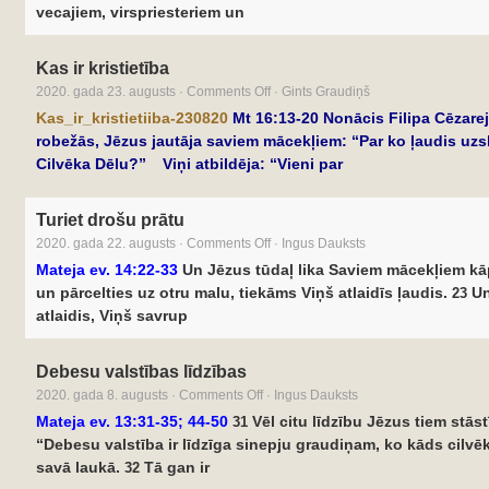
vecajiem, virspriesteriem un
Kas ir kristietība
2020. gada 23. augusts
·
Comments Off
·
Gints Graudiņš
Kas_ir_kristietiiba-230820
Mt 16:13-20
Nonācis Filipa Cēzare
robežās, Jēzus jautāja saviem mācekļiem: “Par ko ļaudis uzs
Cilvēka Dēlu?” Viņi atbildēja: “Vieni par
Turiet drošu prātu
2020. gada 22. augusts
·
Comments Off
·
Ingus Dauksts
Mateja ev. 14:22-33
Un Jēzus tūdaļ lika Saviem mācekļiem kāp
un pārcelties uz otru malu, tiekāms Viņš atlaidīs ļaudis.
Un
23
atlaidis, Viņš savrup
Debesu valstības līdzības
2020. gada 8. augusts
·
Comments Off
·
Ingus Dauksts
Mateja ev. 13:31-35; 44-50
Vēl citu līdzību Jēzus tiem stāstī
31
“Debesu valstība ir līdzīga sinepju graudiņam, ko kāds cilvēk
savā laukā.
Tā gan ir
32