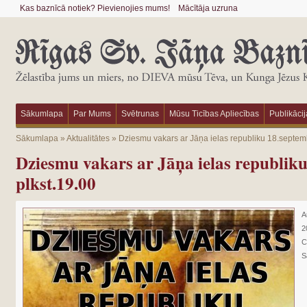
Kas baznīcā notiek? Pievienojies mums!
Mācītāja uzruna
Sākumlapa
Par Mums
Svētrunas
Mūsu Ticības Apliecības
Publikācij
Sākumlapa
»
Aktualitātes
»
Dziesmu vakars ar Jāņa ielas republiku 18.septemb
Dziesmu vakars ar Jāņa ielas republiku
plkst.19.00
A
2
C
S