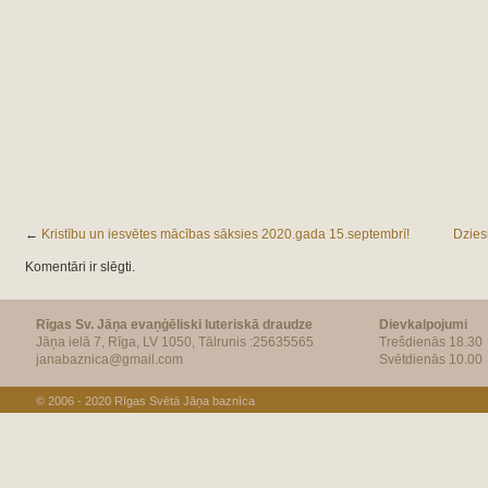
←
Kristību un iesvētes mācības sāksies 2020.gada 15.septembrī!
Dzies
Komentāri ir slēgti.
Rīgas Sv. Jāņa evaņģēliski luteriskā draudze
Dievkalpojumi
Jāņa ielā 7, Rīga, LV 1050, Tālrunis :25635565
Trešdienās 18.30
janabaznica@gmail.com
Svētdienās 10.00
© 2006 - 2020
Rīgas Svētā Jāņa baznīca