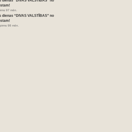
s dienas “DIVAS VALSTĪBAS” no
ustam!
pirms 97 mēn.
s dienas “DIVAS VALSTĪBAS” no
ustam!
pirms 98 mēn.