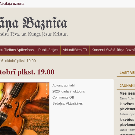
ācītāja uzruna
u Ticības Apliecības
Publikācijas
Aktualitātes FB
Koncerti Svētā Jāņa Bazn
. oktobrī plkst. 19.00
obrī plkst. 19.00
LASĪT VĒ
Autors:
guntabl
JAUNĀKI
2020. gada 7. oktobris
Mēs iesi
Comments Off
Jānis / pir
Sadaļas:
Aktualitātes
Iesvētes
pievienot
Astere / p
Iesvētes
pievienot
Jānis / pir