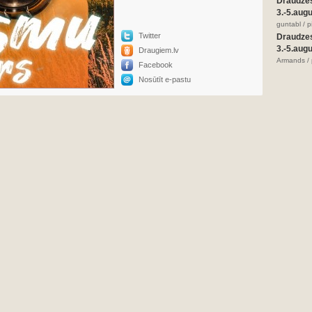
Draudze
3.-5.aug
guntabl / 
Twitter
Draudze
3.-5.aug
Draugiem.lv
Armands / 
Facebook
Nosūtīt e-pastu