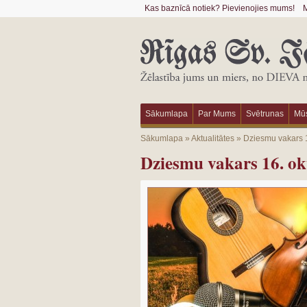
Kas baznīcā notiek? Pievienojies mums!
M
Sākumlapa
Par Mums
Svētrunas
Mūs
Sākumlapa
»
Aktualitātes
»
Dziesmu vakars 16
Dziesmu vakars 16. okt