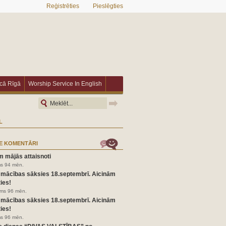
Reģistrēties
Pieslēgties
īcā Rīgā
Worship Service In English
L
E KOMENTĀRI
m mājās attaisnoti
ms 94 mēn.
 mācības sāksies 18.septembrī. Aicinām
ies!
irms 96 mēn.
 mācības sāksies 18.septembrī. Aicinām
ies!
ms 96 mēn.