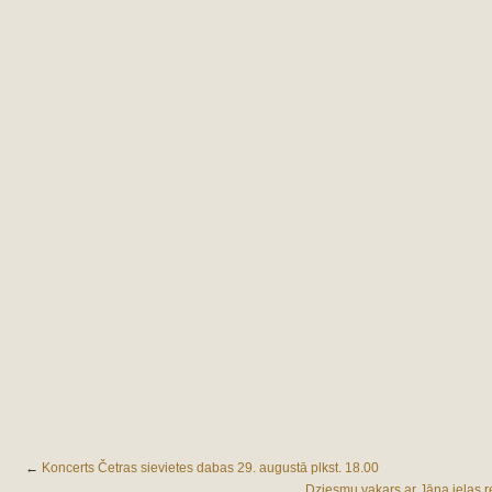
←
Koncerts Četras sievietes dabas 29. augustā plkst. 18.00
Dziesmu vakars ar Jāņa ielas r