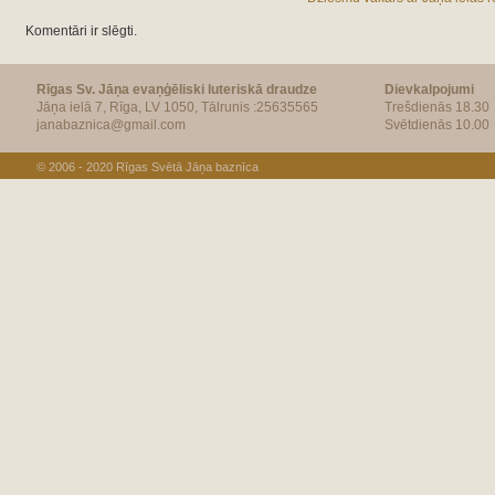
Komentāri ir slēgti.
Rīgas Sv. Jāņa evaņģēliski luteriskā draudze
Dievkalpojumi
Jāņa ielā 7, Rīga, LV 1050, Tālrunis :25635565
Trešdienās 18.30
janabaznica@gmail.com
Svētdienās 10.00
© 2006 - 2020
Rīgas Svētā Jāņa baznīca