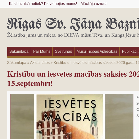
Kas baznīcā notiek? Pievienojies mums!
Mācītāja uzruna
Sākumlapa
Par Mums
Svētrunas
Mūsu Ticības Apliecības
Publikācij
Sākumlapa
»
Aktualitātes
»
Kristību un iesvētes mācības sāksies 2020.gada 1
Kristību un iesvētes mācības sāksies 2
15.septembrī!
A
2
C
S