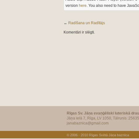
version
here
. You also need to have JavaSc
←
Radīšana un Radītājs
Komentāri ir slēgti.
Rīgas Sv. Jāņa evaņģēliski luteriskā dra
Jāņa ielā 7, Rīga, LV 1050, Tālrunis :2563
janabaznica@gmail.com
© 2006 - 2010
Rīgas Svētā Jāņa baznīca