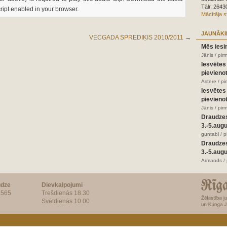
Tālr. 2643
ript enabled in your browser.
Mācītāja 
JAUNĀKI
VECGADA SPREDIĶIS 2010/2011
→
Mēs iesi
Jānis / pir
Iesvētes
pievienot
Astere / p
Iesvētes
pievienot
Jānis / pir
Draudze
3.-5.aug
guntabl / 
Draudze
3.-5.aug
Armands / 
udze
Dievkalpojumi
5565
Trešdienās 18.30
Svētdienās 10.00