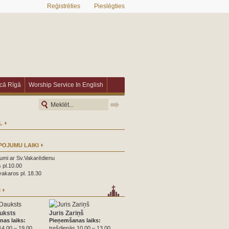
Reģistrēties
Pieslēgties
īcā Rīgā
Worship Service In English
L
POJUMU LAIKI
umi ar Sv.Vakarēdienu
 pl.10.00
vakaros pl. 18.30
I
uksts
Juris Zariņš
as laiks:
Pieņemšanas laiks:
14.00 – 19.00
trešdienās 10.00 – 13.00