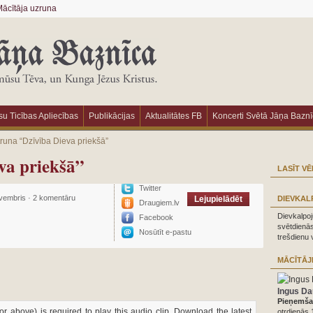
ācītāja uzruna
u Ticības Apliecības
Publikācijas
Aktualitātes FB
Koncerti Svētā Jāņa Bazn
runa “Dzīvība Dieva priekšā”
va priekšā”
LASĪT VĒ
Twitter
vembris
·
2 komentāru
Lejupielādēt
DIEVKAL
Draugiem.lv
Dievkalpoj
Facebook
svētdienās
Nosūtīt e-pastu
trešdienu 
MĀCĪTĀJ
Ingus Da
Pieņemšan
or above) is required to play this audio clip. Download the latest
otrdienās 