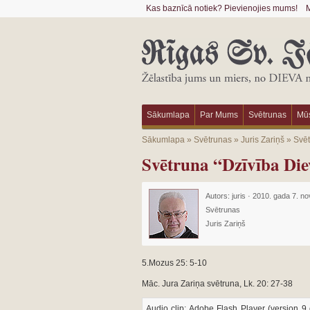
Kas baznīcā notiek? Pievienojies mums!
M
Sākumlapa
Par Mums
Svētrunas
Mūs
Sākumlapa
»
Svētrunas
»
Juris Zariņš
»
Svēt
Svētruna “Dzīvība Die
Autors:
juris
·
2010. gada 7. no
Svētrunas
Juris Zariņš
5.Mozus 25: 5-10
Māc. Jura Zariņa svētruna, Lk. 20: 27-38
Audio clip: Adobe Flash Player (version 9 