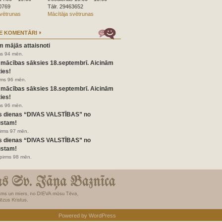
0769
Tālr. 29463652
svētrunas
Mācītāja svētrunas
E KOMENTĀRI
m mājās attaisnoti
ms 94 mēn.
 mācības sāksies 18.septembrī. Aicinām
ies!
irms 96 mēn.
 mācības sāksies 18.septembrī. Aicinām
ies!
ms 96 mēn.
s dienas “DIVAS VALSTĪBAS” no
ustam!
pirms 97 mēn.
s dienas “DIVAS VALSTĪBAS” no
ustam!
pirms 98 mēn.
Powered by
WordPress