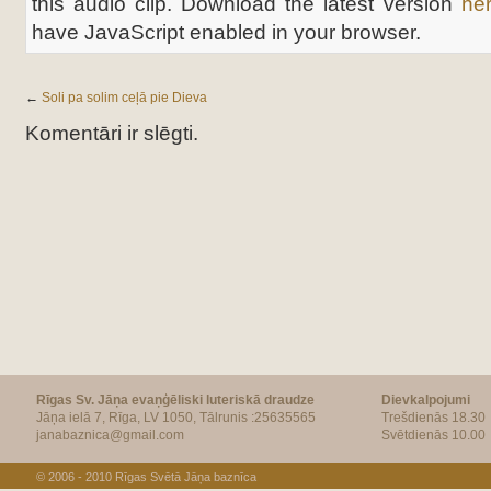
this audio clip. Download the latest version
he
have JavaScript enabled in your browser.
←
Soli pa solim ceļā pie Dieva
Komentāri ir slēgti.
Rīgas Sv. Jāņa evaņģēliski luteriskā draudze
Dievkalpojumi
Jāņa ielā 7, Rīga, LV 1050, Tālrunis :25635565
Trešdienās 18.30
janabaznica@gmail.com
Svētdienās 10.00
© 2006 - 2010
Rīgas Svētā Jāņa baznīca