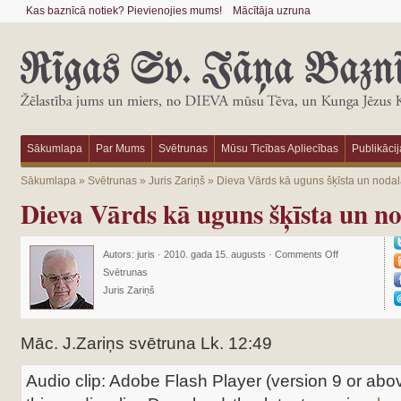
Kas baznīcā notiek? Pievienojies mums!
Mācītāja uzruna
Sākumlapa
Par Mums
Svētrunas
Mūsu Ticības Apliecības
Publikācij
Sākumlapa
»
Svētrunas
»
Juris Zariņš
»
Dieva Vārds kā uguns šķīsta un nodal
Dieva Vārds kā uguns šķīsta un n
Autors:
juris
·
2010. gada 15. augusts
·
Comments Off
Svētrunas
Juris Zariņš
Māc. J.Zariņs svētruna Lk. 12:49
Audio clip: Adobe Flash Player (version 9 or abov