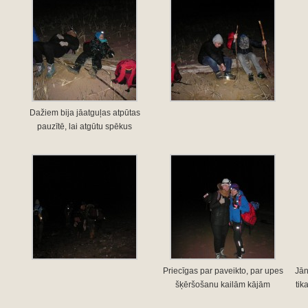
Dažiem bija jāatguļas atpūtas
pauzītē, lai atgūtu spēkus
Priecīgas par paveikto, par upes
Jān
šķēršošanu kailām kājām
tik