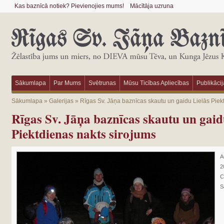
Kas baznīcā notiek? Pievienojies mums!
Mācītāja uzruna
Sākumlapa
Par Mums
Svētrunas
Mūsu Ticības Apliecības
Publikācij
Sākumlapa
»
Galerijas
»
Rīgas Sv. Jāņa baznīcas skautu un gaidu Lielās Piek
Rīgas Sv. Jāņa baznīcas skautu un gaid
Piektdienas nakts sirojums
A
2
C
S