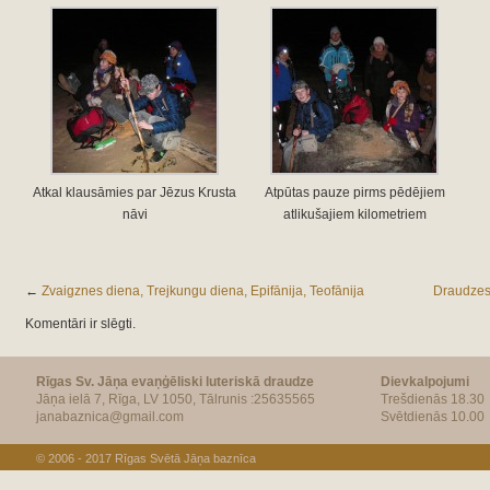
Atkal klausāmies par Jēzus Krusta
Atpūtas pauze pirms pēdējiem
nāvi
atlikušajiem kilometriem
←
Zvaigznes diena, Trejkungu diena, Epifānija, Teofānija
Draudzes 
Komentāri ir slēgti.
Rīgas Sv. Jāņa evaņģēliski luteriskā draudze
Dievkalpojumi
Jāņa ielā 7, Rīga, LV 1050, Tālrunis :25635565
Trešdienās 18.30
janabaznica@gmail.com
Svētdienās 10.00
© 2006 - 2017
Rīgas Svētā Jāņa baznīca