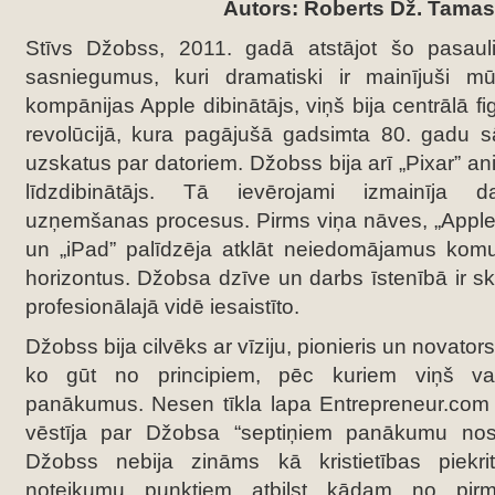
Autors: Roberts Dž. Tamas
Stīvs Džobss, 2011. gadā atstājot šo pasaul
sasniegumus, kuri dramatiski ir mainījuši m
kompānijas Apple dibinātājs, viņš bija centrālā f
revolūcijā, kura pagājušā gadsimta 80. gadu
uzskatus par datoriem. Džobss bija arī „Pixar” ani
līdzdibinātājs. Tā ievērojami izmainīja da
uzņemšanas procesus. Pirms viņa nāves, „Apple” 
un „iPad” palīdzēja atklāt neiedomājamus komun
horizontus. Džobsa dzīve un darbs īstenībā ir sk
profesionālajā vidē iesaistīto.
Džobss bija cilvēks ar vīziju, pionieris un novato
ko gūt no principiem, pēc kuriem viņš vad
panākumus. Nesen tīkla lapa Entrepreneur.com p
vēstīja par Džobsa “septiņiem panākumu nos
Džobss nebija zināms kā kristietības piekri
noteikumu punktiem atbilst kādam no pir