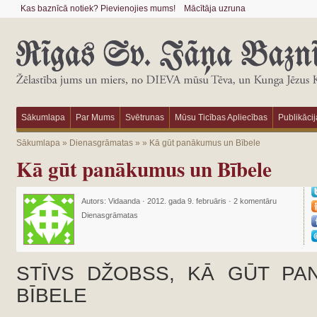
Kas baznīcā notiek? Pievienojies mums!
Mācītāja uzruna
Sākumlapa
Par Mums
Svētrunas
Mūsu Ticības Apliecības
Publikācij
Sākumlapa
»
Dienasgrāmatas
»
»
Kā gūt panākumus un Bībele
Kā gūt panākumus un Bībele
Autors:
Vidaanda
·
2012. gada 9. februāris
·
2 komentāru
Dienasgrāmatas
STĪVS DŽOBSS, KĀ GŪT PA
BĪBELE