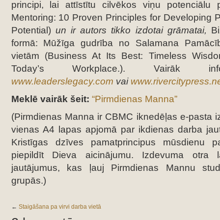
principi, lai attīstītu cilvēkos viņu potenciālu p
Mentoring: 10 Proven Principles for Developing P
Potential)
un ir autors tikko izdotai grāmatai,
B
formā: Mūžīga gudrība no Salamana Pamācī
vietām (Business At Its Best: Timeless Wisd
Today’s Workplace.). Vairāk info
www.leaderslegacy.com
vai
www.rivercitypress.n
Meklē vairāk šeit:
“Pirmdienas Manna”
(Pirmdienas Manna ir CBMC iknedēļas e-pasta i
vienas A4 lapas apjomā par ikdienas darba jaut
Kristīgas dzīves pamatprincipus mūsdienu p
piepildīt Dieva aicinājumu. Izdevuma otra l
jautājumus, kas ļauj Pirmdienas Mannu stu
grupās.)
←
Staigāšana pa virvi darba vietā