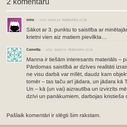
2 komentāru
minx
2012. GADA 13. FEBRUĀRIS 22:28
Sākot ar 3. punktu to saistība ar minētaj
krietni vien aiz matiem pievilkta…
Camellia
2012. GADA 12. FEBRUĀRIS 22:15
Manna ir tiešām interesants materiāls – p
Pārdomas saistībā ar dzīves realitāti izrai
ne visu darbā var mīlēt, daudz kam objekt
tomēr – tas taču arī jādara, un jādara k
Un – kā (un vai) aizrautība un izvirzīts mēr
dzīvi un panākumiem, darbojas kristieša
Pašlaik komentāri ir slēgti šim rakstam.