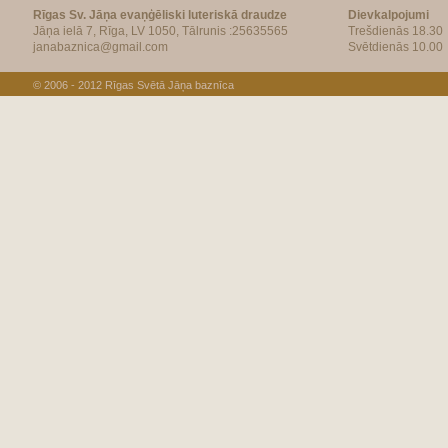
Rīgas Sv. Jāņa evaņģēliski luteriskā draudze
Dievkalpojumi
Jāņa ielā 7, Rīga, LV 1050, Tālrunis :25635565
Trešdienās 18.30
janabaznica@gmail.com
Svētdienās 10.00
© 2006 - 2012
Rīgas Svētā Jāņa baznīca