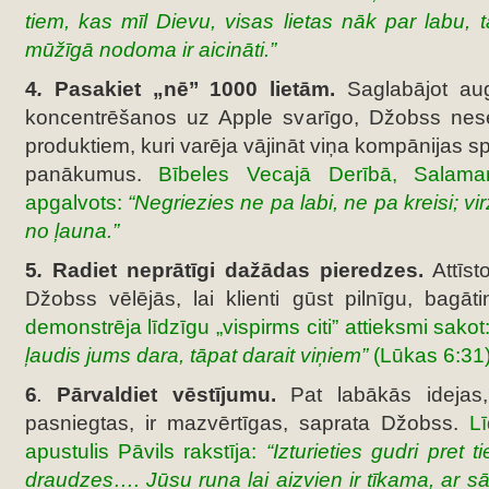
tiem, kas mīl Dievu, visas lietas nāk par labu, 
mūžīgā nodoma ir aicināti.”
4
.
Pasakiet „nē’’ 1000 lietām.
Saglabājot augs
koncentrēšanos uz Apple svarīgo, Džobss nes
produktiem, kuri varēja vājināt viņa kompānijas 
panākumus.
Bībeles Vecajā Derībā, Salam
apgalvots:
“Negriezies ne pa labi, ne pa kreisi; v
no ļauna.”
5
.
Radiet neprātīgi dažādas pieredzes.
Attīsto
Džobss vēlējās, lai klienti gūst pilnīgu, bagāt
demonstrēja līdzīgu „vispirms citi” attieksmi sakot
ļaudis jums dara, tāpat darait viņiem”
(Lūkas 6:31)
6
.
Pārvaldiet vēstījumu.
Pat labākās idejas, 
pasniegtas, ir mazvērtīgas, saprata Džobss.
Lī
apustulis Pāvils rakstīja:
“Izturieties gudri pret 
draudzes…. Jūsu runa lai aizvien ir tīkama, ar sāli 