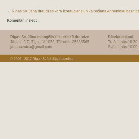
←
Rīgas Sv. Jāņa draudzes kora izbrauciens un kalpošana Annenieku baznīc
Komentāri ir slēgti.
Rīgas Sv. Jāņa evaņģēliski luteriskā draudze
Dievkalpojumi
Jāņa ielā 7, Rīga, LV 1050, Tālrunis :25635565
Trešdienās 18.30
janabaznica@gmail.com
Svētdienās 10.00
© 2006 - 2017
Rīgas Svētā Jāņa baznīca