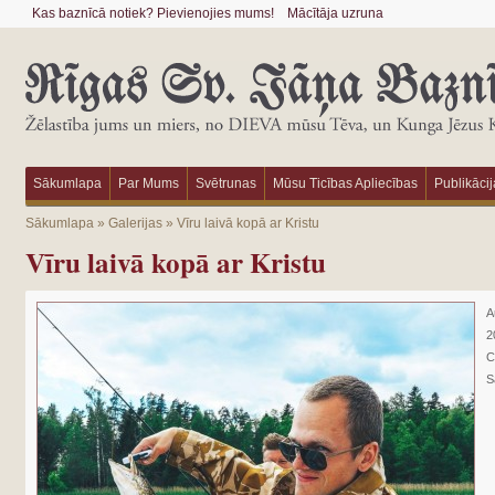
Kas baznīcā notiek? Pievienojies mums!
Mācītāja uzruna
Sākumlapa
Par Mums
Svētrunas
Mūsu Ticības Apliecības
Publikācij
Sākumlapa
»
Galerijas
»
Vīru laivā kopā ar Kristu
Vīru laivā kopā ar Kristu
A
2
C
S