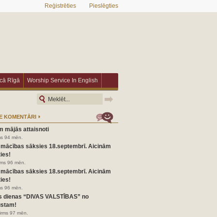
Reģistrēties
Pieslēgties
īcā Rīgā
Worship Service In English
E KOMENTĀRI
m mājās attaisnoti
ms 94 mēn.
 mācības sāksies 18.septembrī. Aicinām
ies!
irms 96 mēn.
 mācības sāksies 18.septembrī. Aicinām
ies!
ms 96 mēn.
s dienas “DIVAS VALSTĪBAS” no
ustam!
pirms 97 mēn.