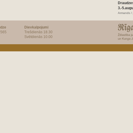
Draudze
3.-5.aug
Armands / 
udze
Dievkalpojumi
5565
Trešdienās 18.30
Svētdienās 10.00