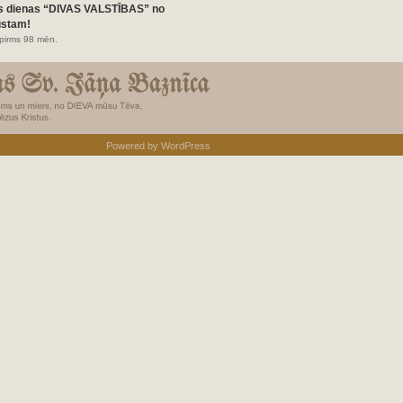
s dienas “DIVAS VALSTĪBAS” no
ustam!
pirms 98 mēn.
Powered by
WordPress