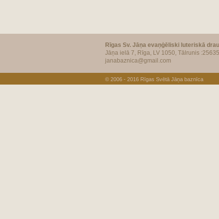
Rīgas Sv. Jāņa evaņģēliski luteriskā dra
Jāņa ielā 7, Rīga, LV 1050, Tālrunis :2563
janabaznica@gmail.com
© 2006 - 2016
Rīgas Svētā Jāņa baznīca