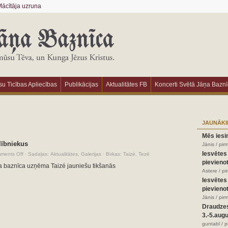
ācītāja uzruna
u Ticības Apliecības
Publikācijas
Aktualitātes FB
Koncerti Svētā Jāņa Bazn
JAUNĀKI
Mēs iesi
lībniekus
Jānis / pir
Iesvētes
ments Off
·
Sadaļas:
Aktualitātes
,
Galerijas
·
Birkas:
Taizé
,
Tezē
pievienot
a baznīca uzņēma Taizé jauniešu tikšanās
Astere / p
Iesvētes
pievienot
Jānis / pir
Draudze
3.-5.aug
guntabl / 