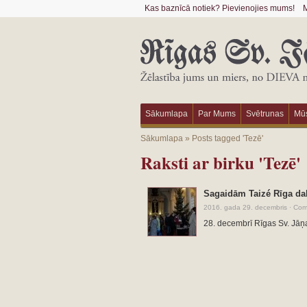
Kas baznīcā notiek? Pievienojies mums!
M
Sākumlapa
Par Mums
Svētrunas
Mūs
Sākumlapa
»
Posts tagged 'Tezē'
Raksti ar birku 'Tezē'
Sagaidām Taizé Rīga da
2016. gada 29. decembris
·
Com
28. decembrī Rīgas Sv. Jāņ