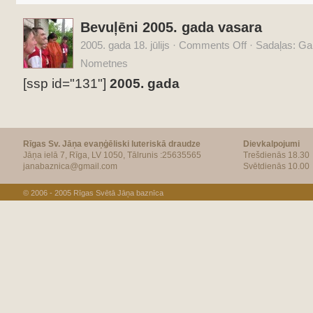
Bevuļēni 2005. gada vasara
2005. gada 18. jūlijs
·
Comments Off
·
Sadaļas:
Gal
Nometnes
[ssp id="131"]
2005. gada
Rīgas Sv. Jāņa evaņģēliski luteriskā draudze
Dievkalpojumi
Jāņa ielā 7, Rīga, LV 1050, Tālrunis :25635565
Trešdienās 18.30
janabaznica@gmail.com
Svētdienās 10.00
© 2006 - 2005
Rīgas Svētā Jāņa baznīca