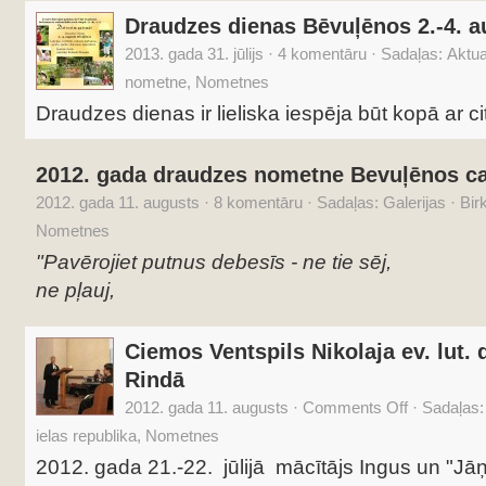
Draudzes dienas Bēvuļēnos 2.-4. a
2013. gada 31. jūlijs
·
4 komentāru
·
Sadaļas:
Aktua
nometne
,
Nometnes
Draudzes dienas ir lieliska iespēja būt kopā ar 
2012. gada draudzes nometne Bevuļēnos ca
2012. gada 11. augusts
·
8 komentāru
·
Sadaļas:
Galerijas
·
Bir
Nometnes
"Pavērojiet putnus debesīs - ne tie sēj,
ne pļauj,
Ciemos Ventspils Nikolaja ev. lut
Rindā
2012. gada 11. augusts
·
Comments Off
·
Sadaļas
ielas republika
,
Nometnes
2012. gada 21.-22. jūlijā mācītājs Ingus un "Jāņ