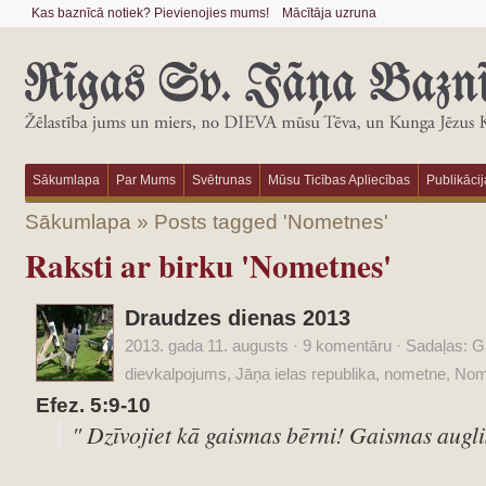
Kas baznīcā notiek? Pievienojies mums!
Mācītāja uzruna
Sākumlapa
Par Mums
Svētrunas
Mūsu Ticības Apliecības
Publikācij
Sākumlapa
»
Posts tagged 'Nometnes'
Raksti ar birku 'Nometnes'
Draudzes dienas 2013
2013. gada 11. augusts
·
9 komentāru
·
Sadaļas:
Ga
dievkalpojums
,
Jāņa ielas republika
,
nometne
,
Nom
Efez. 5:9-10
" Dzīvojiet kā gaismas bērni! Gaismas auglis