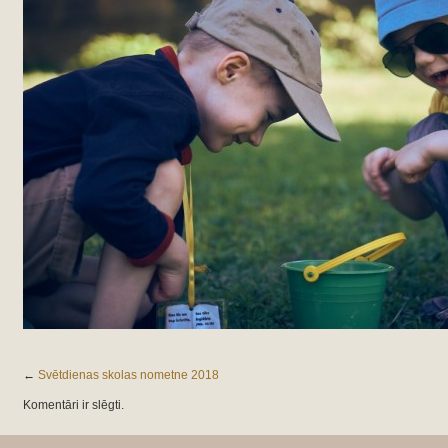
←
Svētdienas skolas nometne 2018
Komentāri ir slēgti.