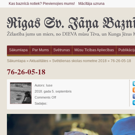
Kas baznīcā notiek? Pievienojies mums!
Mācītāja uzruna
Sākumlapa
Par Mums
Svētrunas
Mūsu Ticības Apliecības
Publikācij
Sākumlapa
»
Aktualitātes
»
Svētdienas skolas nometne 2018
»
76-26-05-18
76-26-05-18
Autors:
Iuse
2018. gada 5. septembris
Comments Off
Sadaļas: