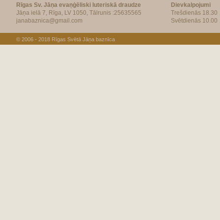
Rīgas Sv. Jāņa evaņģēliski luteriskā draudze
Dievkalpojumi
Jāņa ielā 7, Rīga, LV 1050, Tālrunis :25635565
Trešdienās 18.30
janabaznica@gmail.com
Svētdienās 10.00
© 2006 - 2018
Rīgas Svētā Jāņa baznīca