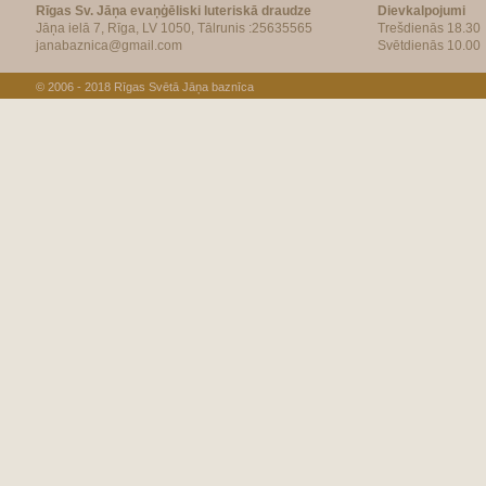
Rīgas Sv. Jāņa evaņģēliski luteriskā draudze
Dievkalpojumi
Jāņa ielā 7, Rīga, LV 1050, Tālrunis :25635565
Trešdienās 18.30
janabaznica@gmail.com
Svētdienās 10.00
© 2006 - 2018
Rīgas Svētā Jāņa baznīca