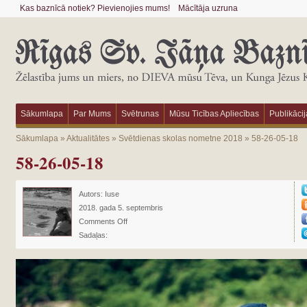
Kas baznīcā notiek? Pievienojies mums!
Mācītāja uzruna
Sākumlapa
Par Mums
Svētrunas
Mūsu Ticības Apliecības
Publikācij
Sākumlapa
»
Aktualitātes
»
Svētdienas skolas nometne 2018
»
58-26-05-18
58-26-05-18
Autors:
Iuse
2018. gada 5. septembris
Comments Off
Sadaļas: