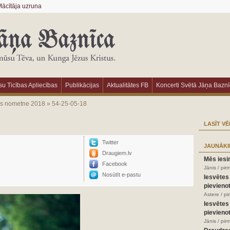
ācītāja uzruna
u Ticības Apliecības
Publikācijas
Aktualitātes FB
Koncerti Svētā Jāņa Bazn
as nometne 2018
»
54-25-05-18
LASĪT VĒ
Twitter
JAUNĀKI
Draugiem.lv
Mēs iesi
Facebook
Jānis / pir
Nosūtīt e-pastu
Iesvētes
pievienot
Astere / p
Iesvētes
pievienot
Jānis / pir