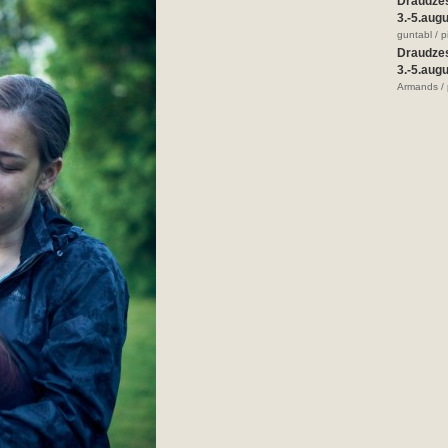
Draudze
3.-5.aug
guntabl / 
Draudze
3.-5.aug
Armands / 