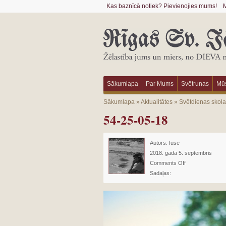
Kas baznīcā notiek? Pievienojies mums!
M
Sākumlapa
Par Mums
Svētrunas
Mūs
Sākumlapa
»
Aktualitātes
»
Svētdienas skol
54-25-05-18
Autors:
Iuse
2018. gada 5. septembris
Comments Off
Sadaļas: