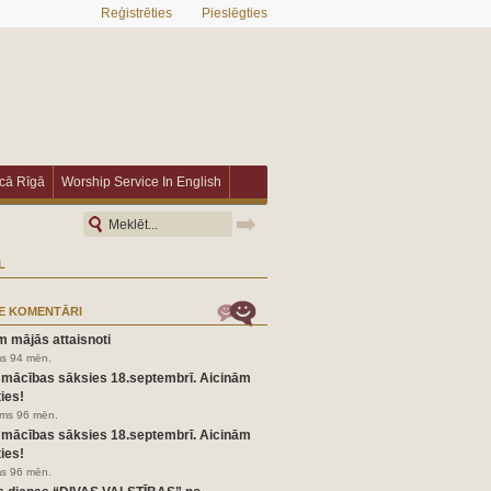
Reģistrēties
Pieslēgties
īcā Rīgā
Worship Service In English
L
E KOMENTĀRI
m mājās attaisnoti
ms 94 mēn.
 mācības sāksies 18.septembrī. Aicinām
ies!
irms 96 mēn.
 mācības sāksies 18.septembrī. Aicinām
ies!
ms 96 mēn.