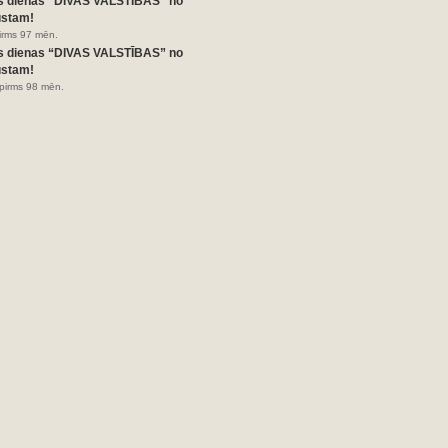
s dienas “DIVAS VALSTĪBAS” no
ustam!
pirms 97 mēn.
s dienas “DIVAS VALSTĪBAS” no
ustam!
pirms 98 mēn.