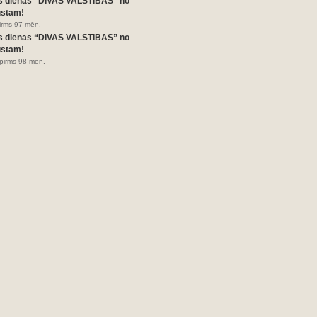
s dienas “DIVAS VALSTĪBAS” no
ustam!
pirms 97 mēn.
s dienas “DIVAS VALSTĪBAS” no
ustam!
pirms 98 mēn.