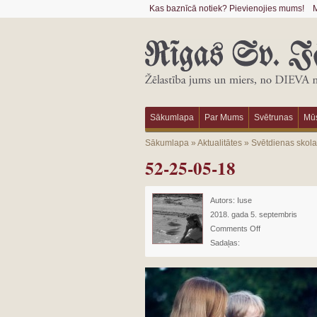
Kas baznīcā notiek? Pievienojies mums!
M
Sākumlapa
Par Mums
Svētrunas
Mūs
Sākumlapa
»
Aktualitātes
»
Svētdienas skol
52-25-05-18
Autors:
Iuse
2018. gada 5. septembris
Comments Off
Sadaļas: