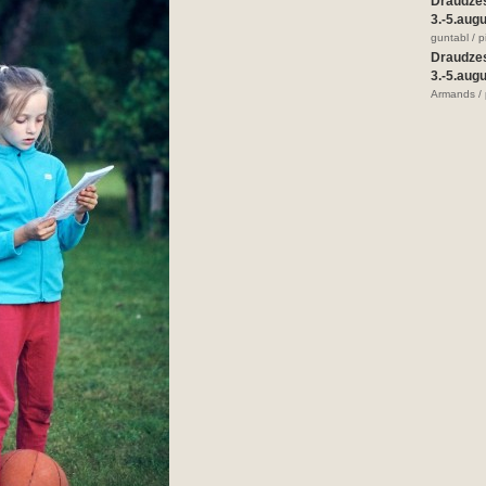
Draudze
3.-5.aug
guntabl / 
Draudze
3.-5.aug
Armands / 