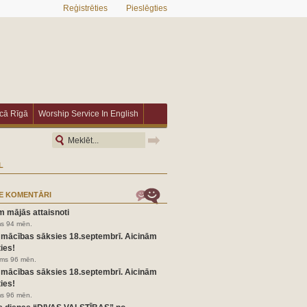
Reģistrēties
Pieslēgties
īcā Rīgā
Worship Service In English
L
E KOMENTĀRI
m mājās attaisnoti
ms 94 mēn.
 mācības sāksies 18.septembrī. Aicinām
ies!
irms 96 mēn.
 mācības sāksies 18.septembrī. Aicinām
ies!
ms 96 mēn.