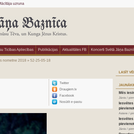
ācītāja uzruna
u Ticības Apliecības
Publikācijas
Aktualitātes FB
Koncerti Svētā Jāņa Bazn
as nometne 2018
»
52-25-05-18
LASĪT VĒ
Twitter
JAUNĀKI
Draugiem.lv
Mēs iesi
Facebook
Jānis / pir
Nosūtīt e-pastu
Iesvētes
pievienot
Astere / p
Iesvētes
pievienot
Jānis / pir