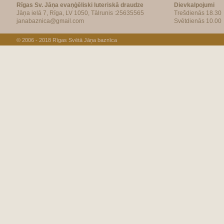
Rīgas Sv. Jāņa evaņģēliski luteriskā draudze
Dievkalpojumi
Jāņa ielā 7, Rīga, LV 1050, Tālrunis :25635565
Trešdienās 18.30
janabaznica@gmail.com
Svētdienās 10.00
© 2006 - 2018
Rīgas Svētā Jāņa baznīca