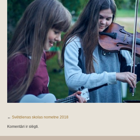
←
Svētdienas skolas nometne 2018
Komentāri ir slēgti.