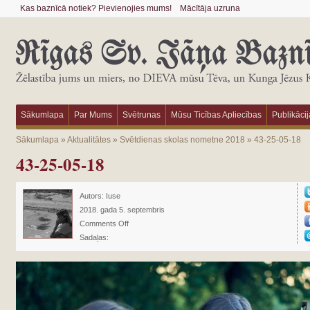
Kas baznīcā notiek? Pievienojies mums!
Mācītāja uzruna
Sākumlapa
Par Mums
Svētrunas
Mūsu Ticības Apliecības
Publikācij
Sākumlapa
»
Aktualitātes
»
Svētdienas skolas nometne 2018
»
43-25-05-18
43-25-05-18
Autors:
Iuse
2018. gada 5. septembris
Comments Off
Sadaļas: