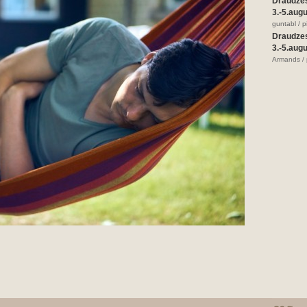
Draudze
3.-5.aug
guntabl / 
Draudze
3.-5.aug
Armands / 