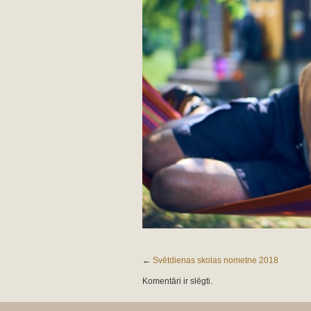
←
Svētdienas skolas nometne 2018
Komentāri ir slēgti.