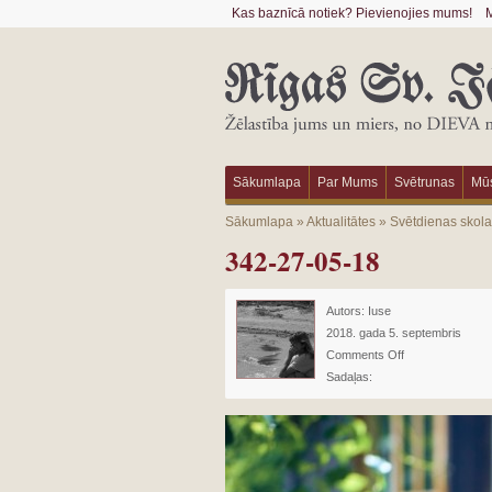
Kas baznīcā notiek? Pievienojies mums!
M
Sākumlapa
Par Mums
Svētrunas
Mūs
Sākumlapa
»
Aktualitātes
»
Svētdienas skol
342-27-05-18
Autors:
Iuse
2018. gada 5. septembris
Comments Off
Sadaļas: