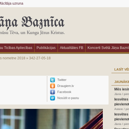
ācītāja uzruna
u Ticības Apliecības
Publikācijas
Aktualitātes FB
Koncerti Svētā Jāņa Bazn
as nometne 2018
»
342-27-05-18
LASĪT VĒ
Twitter
JAUNĀKI
Draugiem.lv
Mēs iesi
Facebook
Jānis / pir
Nosūtīt e-pastu
Iesvētes
pievienot
Astere / p
Iesvētes
pievienot
Jānis / pir