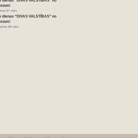
s dienas “DIVAS VALSTĪBAS” no
ustam!
pirms 97 mēn.
s dienas “DIVAS VALSTĪBAS” no
ustam!
pirms 98 mēn.