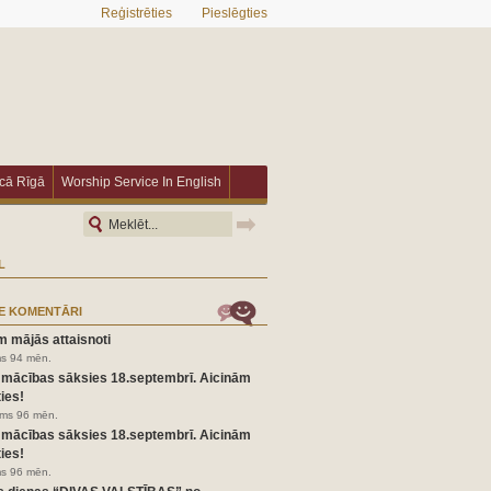
Reģistrēties
Pieslēgties
īcā Rīgā
Worship Service In English
L
E KOMENTĀRI
m mājās attaisnoti
ms 94 mēn.
 mācības sāksies 18.septembrī. Aicinām
ies!
irms 96 mēn.
 mācības sāksies 18.septembrī. Aicinām
ies!
ms 96 mēn.