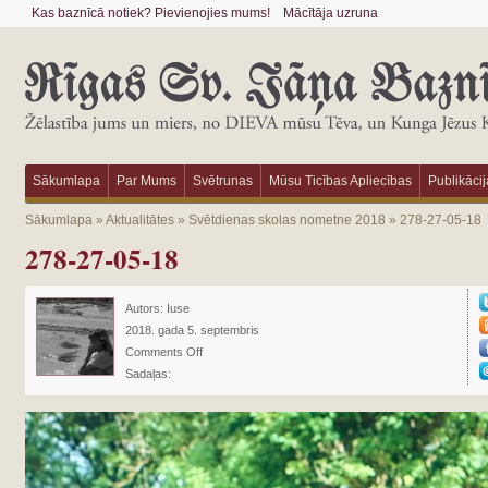
Kas baznīcā notiek? Pievienojies mums!
Mācītāja uzruna
Sākumlapa
Par Mums
Svētrunas
Mūsu Ticības Apliecības
Publikācij
Sākumlapa
»
Aktualitātes
»
Svētdienas skolas nometne 2018
»
278-27-05-18
278-27-05-18
Autors:
Iuse
2018. gada 5. septembris
Comments Off
Sadaļas: