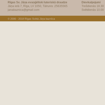
Rīgas Sv. Jāņa evaņģēliski luteriskā draudze
Dievkalpojumi
Jāņa ielā 7, Rīga, LV 1050, Tālrunis :25635565
Trešdienās 18.30
janabaznica@gmail.com
Svētdienās 10.00
© 2006 - 2018
Rīgas Svētā Jāņa baznīca