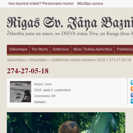
Kas baznīcā notiek? Pievienojies mums!
Mācītāja uzruna
Sākumlapa
Par Mums
Svētrunas
Mūsu Ticības Apliecības
Publikācij
Sākumlapa
»
Aktualitātes
»
Svētdienas skolas nometne 2018
»
274-27-05-18
274-27-05-18
Autors:
Iuse
2018. gada 5. septembris
Comments Off
Sadaļas: