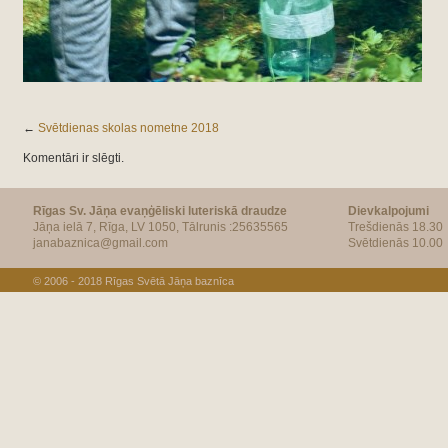
←
Svētdienas skolas nometne 2018
Komentāri ir slēgti.
Rīgas Sv. Jāņa evaņģēliski luteriskā draudze
Dievkalpojumi
Jāņa ielā 7, Rīga, LV 1050, Tālrunis :25635565
Trešdienās 18.30
janabaznica@gmail.com
Svētdienās 10.00
© 2006 - 2018
Rīgas Svētā Jāņa baznīca