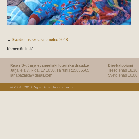
←
Svētdienas skolas nometne 2018
Komentāri ir slēgti.
Rīgas Sv. Jāņa evaņģēliski luteriskā draudze
Dievkalpojumi
Jāņa ielā 7, Rīga, LV 1050, Tālrunis :25635565
Trešdienās 18.30
janabaznica@gmail.com
Svētdienās 10.00
© 2006 - 2018
Rīgas Svētā Jāņa baznīca