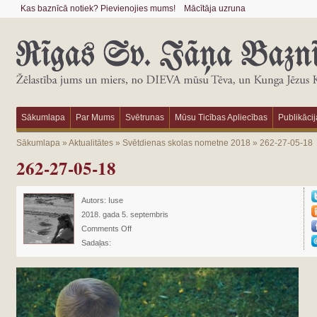
Kas baznīcā notiek? Pievienojies mums!
Mācītāja uzruna
Sākumlapa
Par Mums
Svētrunas
Mūsu Ticības Apliecības
Publikācij
Sākumlapa
»
Aktualitātes
»
Svētdienas skolas nometne 2018
»
262-27-05-18
262-27-05-18
Autors:
Iuse
2018. gada 5. septembris
Comments Off
Sadaļas: