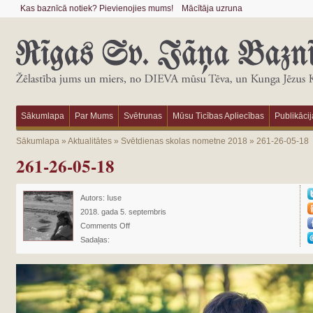
Kas baznīcā notiek? Pievienojies mums!
Mācītāja uzruna
Sākumlapa
Par Mums
Svētrunas
Mūsu Ticības Apliecības
Publikācij
Sākumlapa
»
Aktualitātes
»
Svētdienas skolas nometne 2018
»
261-26-05-18
261-26-05-18
Autors:
Iuse
2018. gada 5. septembris
Comments Off
Sadaļas: