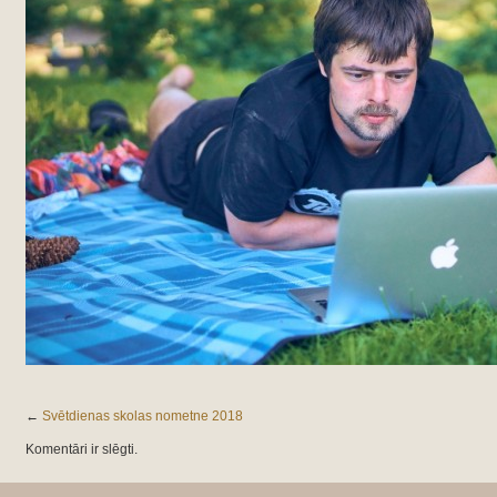
←
Svētdienas skolas nometne 2018
Komentāri ir slēgti.