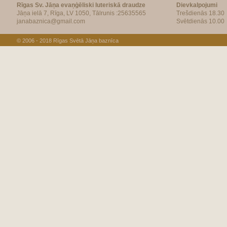
Rīgas Sv. Jāņa evaņģēliski luteriskā draudze
Dievkalpojumi
Jāņa ielā 7, Rīga, LV 1050, Tālrunis :25635565
Trešdienās 18.30
janabaznica@gmail.com
Svētdienās 10.00
© 2006 - 2018
Rīgas Svētā Jāņa baznīca