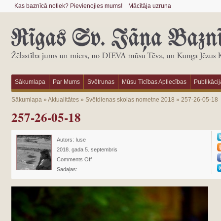
Kas baznīcā notiek? Pievienojies mums!
Mācītāja uzruna
Sākumlapa
Par Mums
Svētrunas
Mūsu Ticības Apliecības
Publikācij
Sākumlapa
»
Aktualitātes
»
Svētdienas skolas nometne 2018
»
257-26-05-18
257-26-05-18
Autors:
Iuse
2018. gada 5. septembris
Comments Off
Sadaļas: