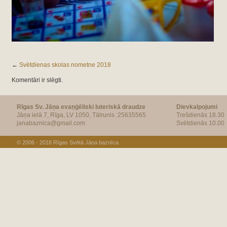
←
Svētdienas skolas nometne 2018
Komentāri ir slēgti.
Rīgas Sv. Jāņa evaņģēliski luteriskā draudze
Dievkalpojumi
Jāņa ielā 7, Rīga, LV 1050, Tālrunis :25635565
Trešdienās 18.30
janabaznica@gmail.com
Svētdienās 10.00
© 2006 - 2018
Rīgas Svētā Jāņa baznīca