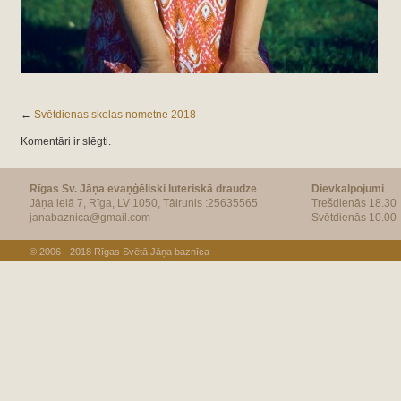
←
Svētdienas skolas nometne 2018
Komentāri ir slēgti.
Rīgas Sv. Jāņa evaņģēliski luteriskā draudze
Dievkalpojumi
Jāņa ielā 7, Rīga, LV 1050, Tālrunis :25635565
Trešdienās 18.30
janabaznica@gmail.com
Svētdienās 10.00
© 2006 - 2018
Rīgas Svētā Jāņa baznīca