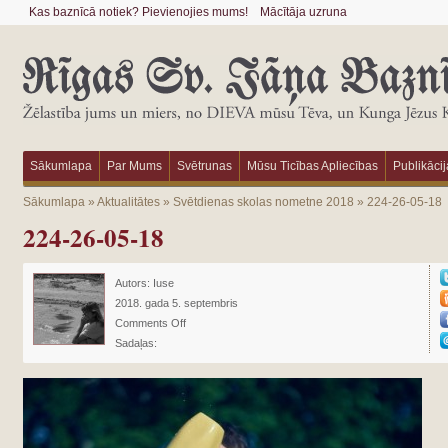
Kas baznīcā notiek? Pievienojies mums!
Mācītāja uzruna
Sākumlapa
Par Mums
Svētrunas
Mūsu Ticības Apliecības
Publikācij
Sākumlapa
»
Aktualitātes
»
Svētdienas skolas nometne 2018
»
224-26-05-18
224-26-05-18
Autors:
Iuse
2018. gada 5. septembris
Comments Off
Sadaļas: