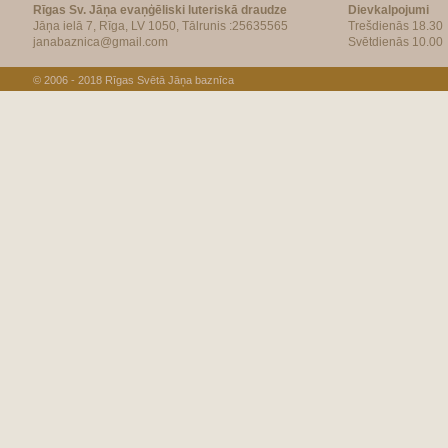
Rīgas Sv. Jāņa evaņģēliski luteriskā draudze
Dievkalpojumi
Jāņa ielā 7, Rīga, LV 1050, Tālrunis :25635565
Trešdienās 18.30
janabaznica@gmail.com
Svētdienās 10.00
© 2006 - 2018
Rīgas Svētā Jāņa baznīca