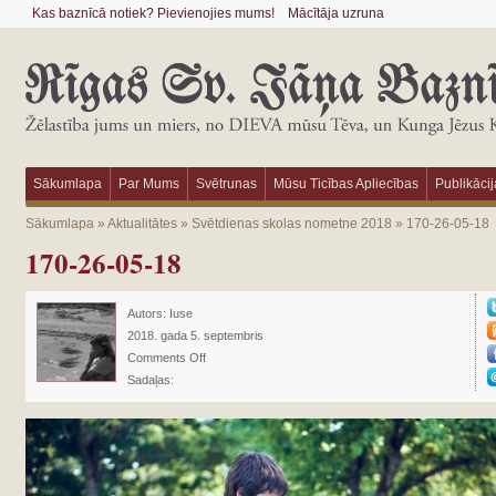
Kas baznīcā notiek? Pievienojies mums!
Mācītāja uzruna
Sākumlapa
Par Mums
Svētrunas
Mūsu Ticības Apliecības
Publikācij
Sākumlapa
»
Aktualitātes
»
Svētdienas skolas nometne 2018
»
170-26-05-18
170-26-05-18
Autors:
Iuse
2018. gada 5. septembris
Comments Off
Sadaļas: