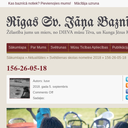
Kas baznīcā notiek? Pievienojies mums!
Mācītāja uzruna
Sākumlapa
Par Mums
Svētrunas
Mūsu Ticības Apliecības
Publikācij
Sākumlapa
»
Aktualitātes
»
Svētdienas skolas nometne 2018
»
156-26-05-18
156-26-05-18
Autors:
Iuse
2018. gada 5. septembris
Comments Off
Sadaļas: