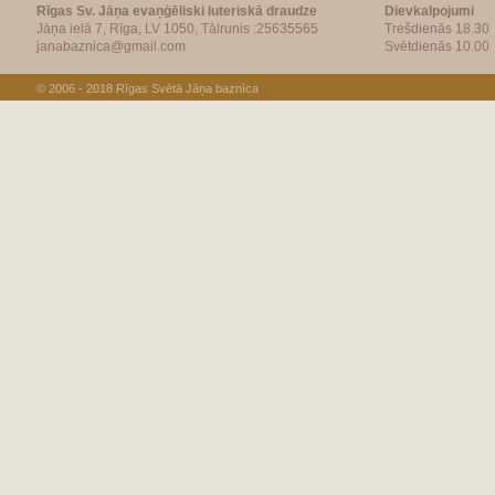
Rīgas Sv. Jāņa evaņģēliski luteriskā draudze
Dievkalpojumi
Jāņa ielā 7, Rīga, LV 1050, Tālrunis :25635565
Trešdienās 18.30
janabaznica@gmail.com
Svētdienās 10.00
© 2006 - 2018
Rīgas Svētā Jāņa baznīca