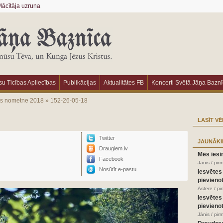
ācītāja uzruna
u Ticības Apliecības
Publikācijas
Aktualitātes FB
Koncerti Svētā Jāņa Bazn
as nometne 2018
»
152-26-05-18
LASĪT VĒ
Twitter
JAUNĀKI
Draugiem.lv
Mēs iesi
Facebook
Jānis / pir
Nosūtīt e-pastu
Iesvētes
pievienot
Astere / p
Iesvētes
pievienot
Jānis / pir