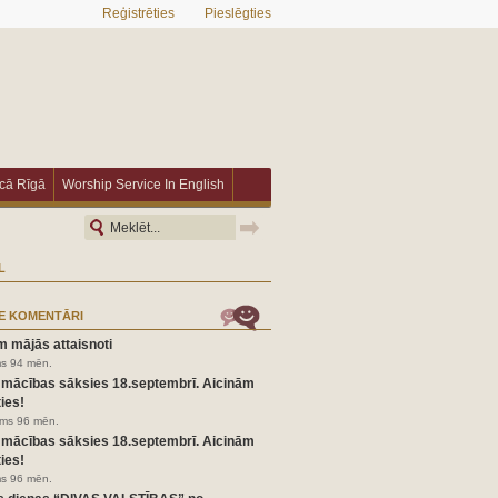
Reģistrēties
Pieslēgties
īcā Rīgā
Worship Service In English
L
E KOMENTĀRI
m mājās attaisnoti
ms 94 mēn.
 mācības sāksies 18.septembrī. Aicinām
ies!
irms 96 mēn.
 mācības sāksies 18.septembrī. Aicinām
ies!
ms 96 mēn.