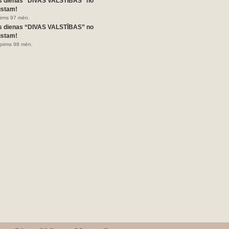
s dienas “DIVAS VALSTĪBAS” no
ustam!
pirms 97 mēn.
s dienas “DIVAS VALSTĪBAS” no
ustam!
pirms 98 mēn.