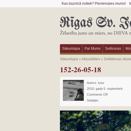
Kas baznīcā notiek? Pievienojies mums!
M
Sākumlapa
Par Mums
Svētrunas
Mūs
Sākumlapa
»
Aktualitātes
»
Svētdienas skol
152-26-05-18
Autors:
Iuse
2018. gada 5. septembris
Comments Off
Sadaļas: