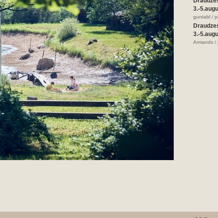
Draudze
3.-5.aug
guntabl / 
Draudze
3.-5.aug
Armands / 