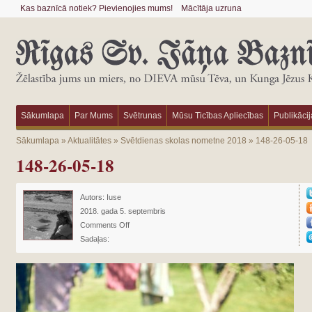
Kas baznīcā notiek? Pievienojies mums!
Mācītāja uzruna
Sākumlapa
Par Mums
Svētrunas
Mūsu Ticības Apliecības
Publikācij
Sākumlapa
»
Aktualitātes
»
Svētdienas skolas nometne 2018
»
148-26-05-18
148-26-05-18
Autors:
Iuse
2018. gada 5. septembris
Comments Off
Sadaļas: