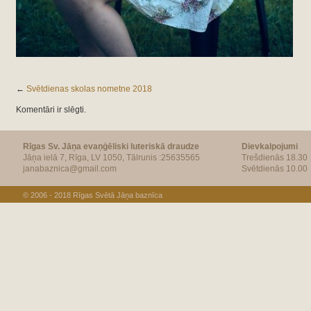
←
Svētdienas skolas nometne 2018
Komentāri ir slēgti.
Rīgas Sv. Jāņa evaņģēliski luteriskā draudze
Dievkalpojumi
Jāņa ielā 7, Rīga, LV 1050, Tālrunis :25635565
Trešdienās 18.30
janabaznica@gmail.com
Svētdienās 10.00
© 2006 - 2018
Rīgas Svētā Jāņa baznīca