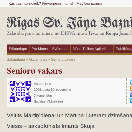
Kas baznīcā notiek? Pievienojies mums!
Mācītāja uzruna
Sākumlapa
Par Mums
Svētrunas
Mūsu Ticības Apliecības
Publikācij
Sākumlapa
»
Aktualitātes
»
Senioru vakars
Senioru vakars
Autors:
juris
2006. gada 10. novembris
3 komentāru
Sadaļas:
Aktualitātes
Veltīts Mārtiņ’dienai un Mārtiņa Luteram dzimšana
Viesis – saksofonists Imants Skuja