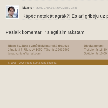
Maarts
2006. GADA 10. NOVEMBRIS 23:36
Kāpēc neteicāt agrāk?! Es arī gribēju uz p
Pašlaik komentāri ir slēgti šim rakstam.
Rīgas Sv. Jāņa evaņģēliski luteriskā draudze
Dievkalpojumi
Jāņa ielā 7, Rīga, LV 1050, Tālrunis :25635565
Trešdienās 18.30
janabaznica@gmail.com
Svētdienās 10.00
© 2006 - 2006
Rīgas Svētā Jāņa baznīca