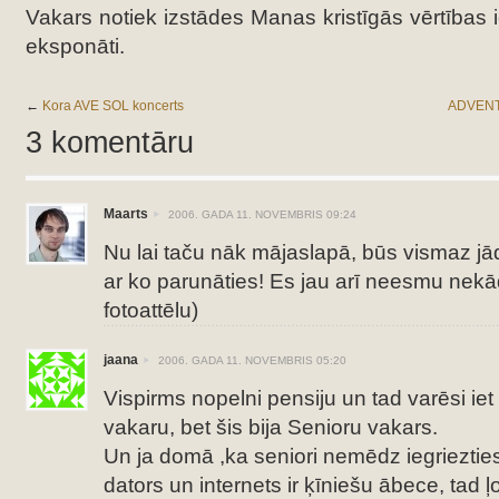
Vakars notiek izstādes Manas kristīgās vērtības ie
eksponāti.
←
Kora AVE SOL koncerts
ADVENT
3 komentāru
Maarts
2006. GADA 11. NOVEMBRIS 09:24
Nu lai taču nāk mājaslapā, būs vismaz jā
ar ko parunāties! Es jau arī neesmu nekād
fotoattēlu)
jaana
2006. GADA 11. NOVEMBRIS 05:20
Vispirms nopelni pensiju un tad varēsi ie
vakaru, bet šis bija Senioru vakars.
Un ja domā ,ka seniori nemēdz iegriezties
dators un internets ir ķīniešu ābece, tad ļo