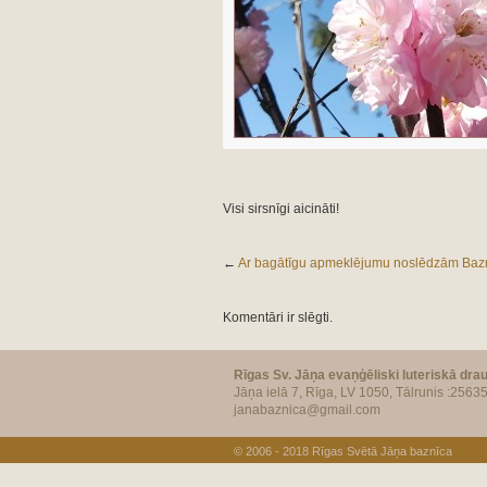
Visi sirsnīgi aicināti!
←
Ar bagātīgu apmeklējumu noslēdzām Baz
Komentāri ir slēgti.
Rīgas Sv. Jāņa evaņģēliski luteriskā dra
Jāņa ielā 7, Rīga, LV 1050, Tālrunis :2563
janabaznica@gmail.com
© 2006 - 2018
Rīgas Svētā Jāņa baznīca