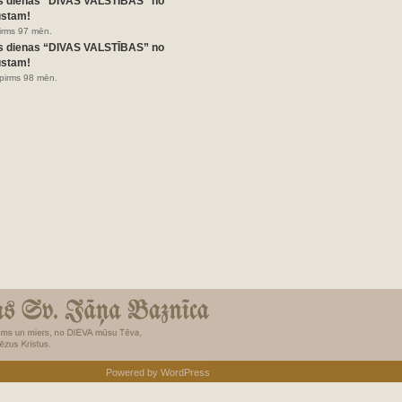
s dienas “DIVAS VALSTĪBAS” no
ustam!
pirms 97 mēn.
s dienas “DIVAS VALSTĪBAS” no
ustam!
pirms 98 mēn.
Powered by
WordPress