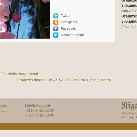
Draudze
3.-5.aug
guntabl / 
Twitter
Draudze
3.-5.aug
Draugiem.lv
Armands / 
Facebook
Nosūtīt e-pastu
nīcu Nakts programmu!
Draudzes dienas “DIVAS VALSTĪBAS” no 3.-5.augustam!
→
udze
Dievkalpojumi
5565
Trešdienās 18.30
Svētdienās 10.00