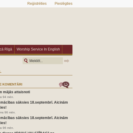
Reģistrēties
Pieslēgties
īcā Rīgā
Worship Service In English
L
E KOMENTĀRI
m mājās attaisnoti
ms 94 mēn.
 mācības sāksies 18.septembrī. Aicinām
ies!
irms 96 mēn.
 mācības sāksies 18.septembrī. Aicinām
ies!
ms 96 mēn.