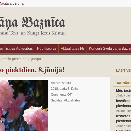
ācītāja uzruna
u Ticības Apliecības
Publikācijas
Aktualitātes FB
Koncerti Svētā Jāņa Bazn
rs šo piektdien, 8.jūnijā!
 piektdien, 8.jūnijā!
LASĪT VĒ
Autors:
Astere
JAUNĀKI
2018. gada 6. jūnijs
Mēs iesi
Comments Off
Jānis / pir
Sadaļas:
Aktualitātes
Iesvētes
pievienot
Astere / p
Iesvētes
pievienot
Jānis / pir