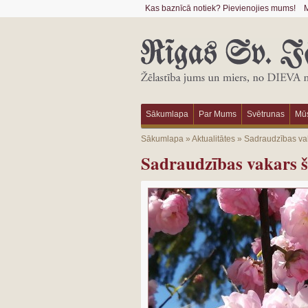
Kas baznīcā notiek? Pievienojies mums!
M
Sākumlapa
Par Mums
Svētrunas
Mūs
Sākumlapa
»
Aktualitātes
»
Sadraudzības vaka
Sadraudzības vakars šo