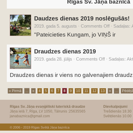
Rīgas Sv. Jāņa baznīcā
Daudzes dienas 2019 noslēgušās!
2019. gada 5. augusts
·
Comments Off
·
Sadaļas:
"Pateicieties Kungam, jo VIŅŠ ir
Draudzes dienas 2019
2019. gada 28. jūlijs
·
Comments Off
·
Sadaļas:
Akt
Draudzes dienas ir viens no galvenajiem draud
« Pirmā
...
«
4
5
6
7
8
9
10
11
12
13
»
...
Pēdējā
Rīgas Sv. Jāņa evaņģēliski luteriskā draudze
Dievkalpojumi
Jāņa ielā 7, Rīga, LV 1050, Tālrunis :25635565
Trešdienās 18.30
janabaznica@gmail.com
Svētdienās 10.00
© 2006 - 2019
Rīgas Svētā Jāņa baznīca