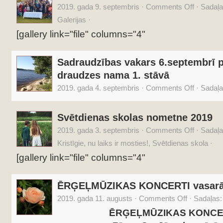
2019. gada 9. septembris
·
Comments Off
·
Sadaļ
Galerijas
·
[gallery link="file" columns="4"
Sadraudzības vakars 6.septembrī p
draudzes nama 1. stāvā
2019. gada 4. septembris
·
Comments Off
·
Sadaļ
Svētdienas skolas nometne 2019
2019. gada 3. septembris
·
Comments Off
·
Sadaļ
Kristīgie, nu laiks ir mosties!
,
Svētdienas skola
·
[gallery link="file" columns="4"
ĒRĢEĻMŪZIKAS KONCERTI vasar
2019. gada 11. augusts
·
Comments Off
·
Sadaļas
ĒRĢEĻMŪZIKAS KONCER