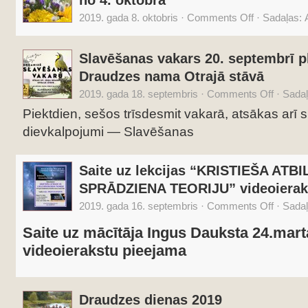
no 4. oktobra
2019. gada 8. oktobris
·
Comments Off
·
Sadaļas:
Slavēšanas vakars 20. septembrī pl
Draudzes nama Otrajā stāvā
2019. gada 18. septembris
·
Comments Off
·
Sada
Piektdien, sešos trīsdesmit vakarā, atsākas arī
dievkalpojumi — Slavēšanas
Saite uz lekcijas “KRISTIEŠA ATB
SPRĀDZIENA TEORIJU” videoierak
2019. gada 16. septembris
·
Comments Off
·
Sada
Saite uz mācītāja Ingus Dauksta 24.marta
videoierakstu pieejama
Draudzes dienas 2019