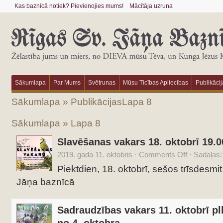
Kas baznīcā notiek? Pievienojies mums!
Mācītāja uzruna
Sākumlapa
Par Mums
Svētrunas
Mūsu Ticības Apliecības
Publikācij
Sākumlapa
»
Publikācijas
Lapa 8
Sākumlapa
» Lapa 8
Slavēšanas vakars 18. oktobrī 19.0
2019. gada 11. oktobris
·
Comments Off
·
Sadaļas
Piektdien, 18. oktobrī, sešos trīsdesmi
Jāņa baznīcā
Sadraudzības vakars 11. oktobrī plk