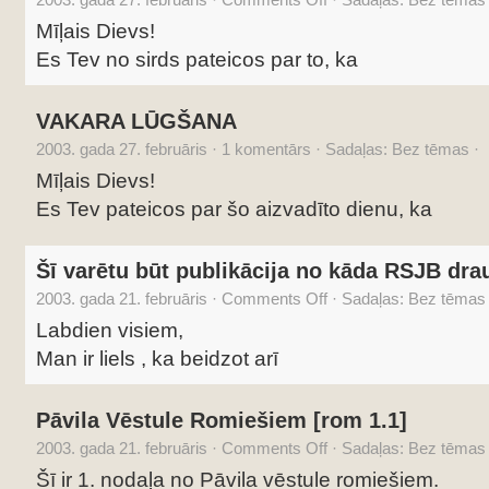
Mīļais Dievs!
Es Tev no sirds pateicos par to, ka
VAKARA LŪGŠANA
2003. gada 27. februāris
·
1 komentārs
·
Sadaļas: Bez tēmas
·
Mīļais Dievs!
Es Tev pateicos par šo aizvadīto dienu, ka
Šī varētu būt publikācija no kāda RSJB dra
2003. gada 21. februāris
·
Comments Off
·
Sadaļas: Bez tēmas
Labdien visiem,
Man ir liels , ka beidzot arī
Pāvila Vēstule Romiešiem [rom 1.1]
2003. gada 21. februāris
·
Comments Off
·
Sadaļas: Bez tēmas
Šī ir 1. nodaļa no Pāvila vēstule romiešiem.