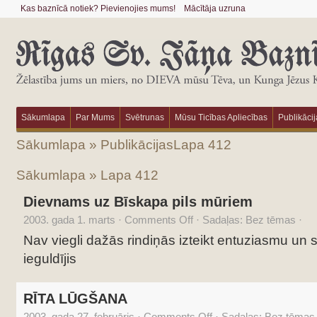
Kas baznīcā notiek? Pievienojies mums!
Mācītāja uzruna
Sākumlapa
Par Mums
Svētrunas
Mūsu Ticības Apliecības
Publikācij
Sākumlapa
»
Publikācijas
Lapa 412
Sākumlapa
» Lapa 412
Dievnams uz Bīskapa pils mūriem
2003. gada 1. marts
·
Comments Off
·
Sadaļas: Bez tēmas
·
Nav viegli dažās rindiņās izteikt entuziasmu un 
ieguldījis
RĪTA LŪGŠANA
2003. gada 27. februāris
·
Comments Off
·
Sadaļas: Bez tēmas