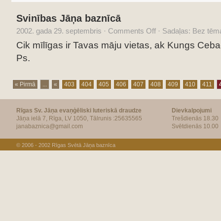
Svinības Jāņa baznīcā
2002. gada 29. septembris
·
Comments Off
·
Sadaļas: Bez tēm
Cik mīlīgas ir Tavas māju vietas, ak Kungs Ceba
Ps.
« Pirmā
...
«
403
404
405
406
407
408
409
410
411
Rīgas Sv. Jāņa evaņģēliski luteriskā draudze
Dievkalpojumi
Jāņa ielā 7, Rīga, LV 1050, Tālrunis :25635565
Trešdienās 18.30
janabaznica@gmail.com
Svētdienās 10.00
© 2006 - 2002
Rīgas Svētā Jāņa baznīca