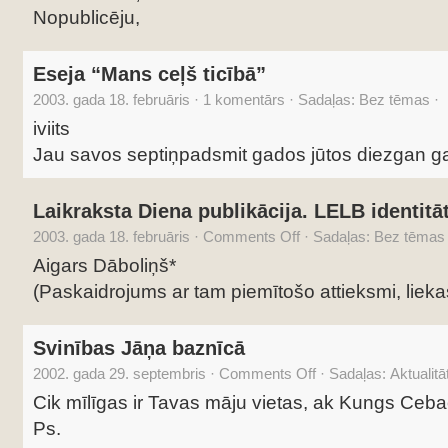
Nopublicēju,
Eseja “Mans ceļš ticībā”
2003. gada 18. februāris
·
1 komentārs
·
Sadaļas: Bez tēmas
·
iviits
Jau savos septiņpadsmit gados jūtos diezgan g
Laikraksta Diena publikācija. LELB identit
2003. gada 18. februāris
·
Comments Off
·
Sadaļas: Bez tēmas
Aigars Dāboliņš*
(Paskaidrojums ar tam piemītošo attieksmi, liekas
Svinības Jāņa baznīcā
2002. gada 29. septembris
·
Comments Off
·
Sadaļas:
Aktualitā
Cik mīlīgas ir Tavas māju vietas, ak Kungs Ceba
Ps.