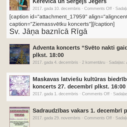
Kerēvica un Sergejs Jēgers
2017. gada 10. decembris
·
Comments Off
·
Sadaļ
[caption id="attachment_17959" align="aligncen
caption="Ziemassvētku koncerts"]
[/caption]
Sv. Jāņa baznīcā Rīgā
Adventa koncerts “Svēto nakti gai
plkst. 18:00
2017. gada 4. decembris
·
2 komentāru
·
Sadaļas:
Maskavas latviešu kultūras biedrīb
koncerts 27. decembrī plkst. 16:00
2017. gada 1. decembris
·
Comments Off
·
Sadaļa
Sadraudzības vakars 1. decembrī p
2017. gada 29. novembris
·
Comments Off
·
Sadaļ