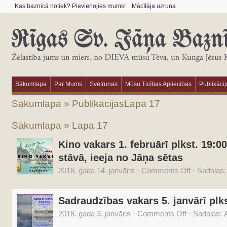
Kas baznīcā notiek? Pievienojies mums!
Mācītāja uzruna
Sākumlapa
Par Mums
Svētrunas
Mūsu Ticības Apliecības
Publikācij
Sākumlapa
»
Publikācijas
Lapa 17
Sākumlapa
» Lapa 17
Kino vakars 1. februārī plkst. 19:
stāvā, ieeja no Jāņa sētas
2018. gada 14. janvāris
·
Comments Off
·
Sadaļas
Sadraudzības vakars 5. janvārī plks
2018. gada 3. janvāris
·
Comments Off
·
Sadaļas:
A