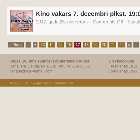
Kino vakars 7. decembrī plkst. 19:
2017. gada 25. novembris
·
Comments Off
·
Sadaļ
« Pirmā
...
«
13
14
15
16
17
18
19
20
21
22
»
...
Rīgas Sv. Jāņa evaņģēliski luteriskā draudze
Dievkalpojumi
Jāņa ielā 7, Rīga, LV 1050, Tālrunis :25635565
Trešdienās 18.30
janabaznica@gmail.com
Svētdienās 10.00
© 2006 - 2017
Rīgas Svētā Jāņa baznīca