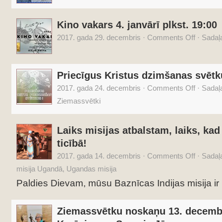
Kino vakars 4. janvārī plkst. 19:00
2017. gada 29. decembris
·
Comments Off
·
Sadaļ
Priecīgus Kristus dzimšanas svētk
2017. gada 24. decembris
·
Comments Off
·
Sadaļ
Ziemassvētki
Laiks misijas atbalstam, laiks, ka
ticībā!
2017. gada 14. decembris
·
Comments Off
·
Sadaļ
misija Ugandā
,
Ugandas misija
Paldies Dievam, mūsu Baznīcas Indijas misija ir
Ziemassvētku noskaņu 13. decembr