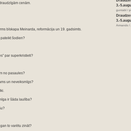
Draudze
i draudzīgām cenām.
3.-5.aug
guntabl / 
Draudze
3.-5.aug
Armands / 
: pirms bīskapa Meinarda, reformācija un 19. gadsimts.
 pateikt šodien?
” par superkristieti?
rom no pasaules?
tams un neveiksmīgs?
ki.
mīga ir šāda laulība?
šu?
 gan to varētu zināt?