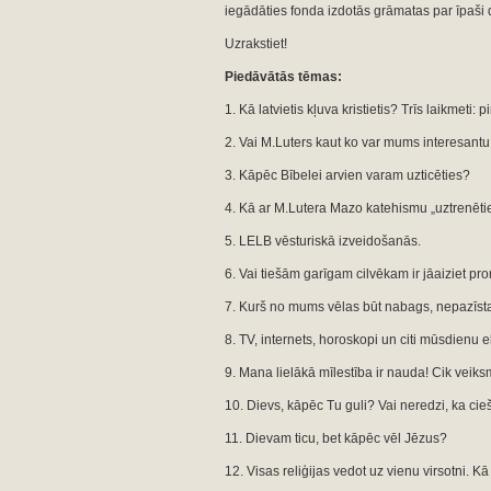
iegādāties fonda izdotās grāmatas par īpaš
Uzrakstiet!
Piedāvātās tēmas:
1. Kā latvietis kļuva kristietis? Trīs laikmeti
2. Vai M.Luters kaut ko var mums interesantu
3. Kāpēc Bībelei arvien varam uzticēties?
4. Kā ar M.Lutera Mazo katehismu „uztrenēties
5. LELB vēsturiskā izveidošanās.
6. Vai tiešām garīgam cilvēkam ir jāaiziet p
7. Kurš no mums vēlas būt nabags, nepazīs
8. TV, internets, horoskopi un citi mūsdienu el
9. Mana lielākā mīlestība ir nauda! Cik veiks
10. Dievs, kāpēc Tu guli? Vai neredzi, ka cie
11. Dievam ticu, bet kāpēc vēl Jēzus?
12. Visas reliģijas vedot uz vienu virsotni. Kā