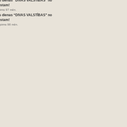
s dienas “DIVAS VALSTĪBAS” no
ustam!
pirms 97 mēn.
s dienas “DIVAS VALSTĪBAS” no
ustam!
pirms 98 mēn.