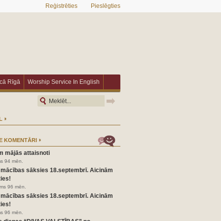
Reģistrēties
Pieslēgties
īcā Rīgā
Worship Service In English
L
E KOMENTĀRI
m mājās attaisnoti
ms 94 mēn.
 mācības sāksies 18.septembrī. Aicinām
ies!
irms 96 mēn.
 mācības sāksies 18.septembrī. Aicinām
ies!
ms 96 mēn.