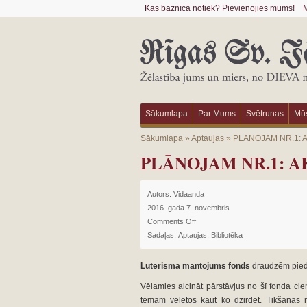
Kas baznīcā notiek? Pievienojies mums!
M
Sākumlapa
Par Mums
Svētrunas
Mūs
Sākumlapa
»
Aptaujas
»
PLĀNOJAM NR.1: 
PLĀNOJAM NR.1: 
Autors:
Vidaanda
2016. gada 7. novembris
Comments Off
Sadaļas:
Aptaujas
,
Bibliotēka
Luterisma mantojums fonds
draudzēm pied
Vēlamies aicināt pārstāvjus no šī fonda cie
tēmām vēlētos kaut ko dzirdēt.
Tikšanās re