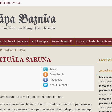
ācītāja uzruna
u Ticības Apliecības
Publikācijas
Aktualitātes FB
Koncerti Svētā Jāņa Bazn
AKTUĀLA SARUNA
AKTUĀLA SARUNA
LASĪT VĒ
Twitter
JAUNĀKI
Draugiem.lv
Mēs iesi
Facebook
Jānis / pir
Nosūtīt e-pastu
Iesvētes
pievienot
Astere / p
āvā sarunas par vērtīgām un aktuālām tēmām.
Iesvētes
pievienot
mos arī pie mums, tāpēc gribētu dzirdēt jūsu viedokli,
par kuru no
Jānis / pir
izē fonds pastāstītu arī par savu darbību Latvijā, būtu iespēja