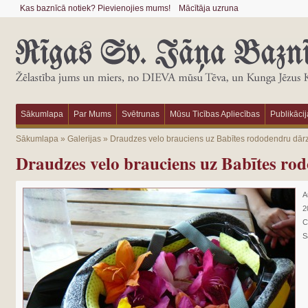
Kas baznīcā notiek? Pievienojies mums!
Mācītāja uzruna
Sākumlapa
Par Mums
Svētrunas
Mūsu Ticības Apliecības
Publikācij
Sākumlapa
»
Galerijas
»
Draudzes velo brauciens uz Babītes rododendru dār
Draudzes velo brauciens uz Babītes ro
A
2
C
S