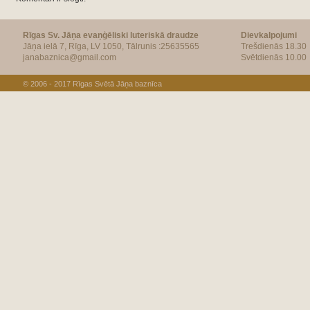
Rīgas Sv. Jāņa evaņģēliski luteriskā draudze
Dievkalpojumi
Jāņa ielā 7, Rīga, LV 1050, Tālrunis :25635565
Trešdienās 18.30
janabaznica@gmail.com
Svētdienās 10.00
© 2006 - 2017
Rīgas Svētā Jāņa baznīca