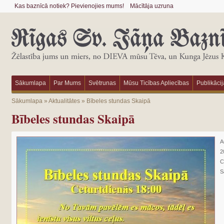
Kas baznīcā notiek? Pievienojies mums!
Mācītāja uzruna
Sākumlapa
Par Mums
Svētrunas
Mūsu Ticības Apliecības
Publikācij
Sākumlapa
»
Aktualitātes
»
Bībeles stundas Skaipā
Bībeles stundas Skaipā
A
2
C
S