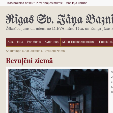
Kas baznīcā notiek? Pievienojies mums!
Mācītāja uzruna
Sākumlapa
Par Mums
Svētrunas
Mūsu Ticības Apliecības
Publikācij
Sākumlapa
»
Aktualitātes
»
Bevuļēni ziemā
Bevuļēni ziemā
A
2
3
S
B