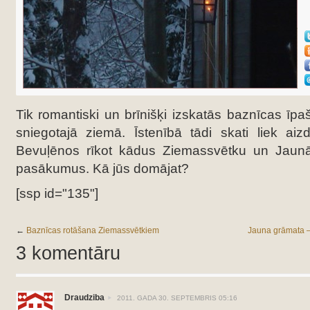
Tik romantiski un brīnišķi izskatās baznīcas ī
sniegotajā ziemā. Īstenībā tādi skati liek aiz
Bevuļēnos rīkot kādus Ziemassvētku un Jaun
pasākumus. Kā jūs domājat?
[ssp id="135"]
←
Baznīcas rotāšana Ziemassvētkiem
Jauna grāmata –
3 komentāru
Draudziba
2011. GADA 30. SEPTEMBRIS 05:16