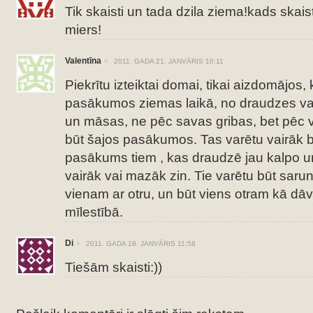
Tik skaisti un tada dzila ziema!kads skai
miers!
Valentīna
2011. GADA 21. JANVĀRIS 10:11
Piekrītu izteiktai domai, tikai aizdomājos, 
pasākumos ziemas laikā, no draudzes var
un māsas, ne pēc savas gribas, bet pēc 
būt šajos pasākumos. Tas varētu vairāk b
pasākums tiem , kas draudzē jau kalpo un
vairāk vai mazāk zin. Tie varētu būt saru
vienam ar otru, un būt viens otram kā dāv
mīlestībā.
Di
2011. GADA 18. JANVĀRIS 11:58
Tiešām skaisti:))