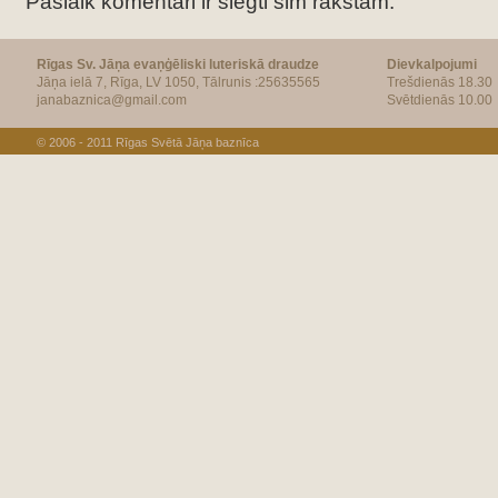
Pašlaik komentāri ir slēgti šim rakstam.
Rīgas Sv. Jāņa evaņģēliski luteriskā draudze
Dievkalpojumi
Jāņa ielā 7, Rīga, LV 1050, Tālrunis :25635565
Trešdienās 18.30
janabaznica@gmail.com
Svētdienās 10.00
© 2006 - 2011
Rīgas Svētā Jāņa baznīca